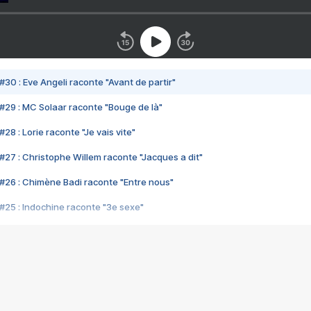
#30 : Eve Angeli raconte "Avant de partir"
#29 : MC Solaar raconte "Bouge de là"
28 : Lorie raconte "Je vais vite"
#27 : Christophe Willem raconte "Jacques a dit"
#26 : Chimène Badi raconte "Entre nous"
#25 : Indochine raconte "3e sexe"
#24 : Zaho raconte "C'est chelou"
#23 : Patrick Bruel raconte "Au café des délices"
#22 : Kyo raconte "Le chemin"
#21 : Nolwenn Leroy raconte "Cassé"