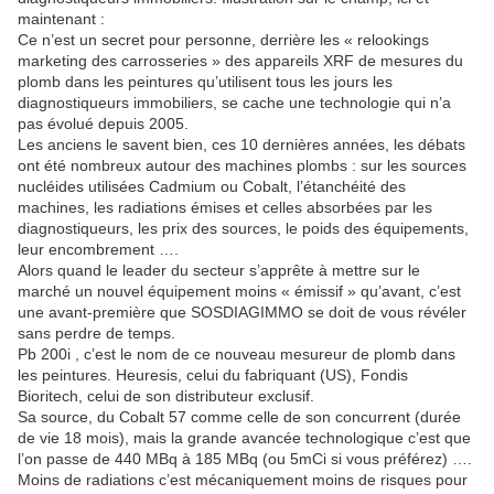
maintenant :
Ce n’est un secret pour personne, derrière les « relookings
marketing des carrosseries » des appareils XRF de mesures du
plomb dans les peintures qu’utilisent tous les jours les
diagnostiqueurs immobiliers, se cache une technologie qui n’a
pas évolué depuis 2005.
Les anciens le savent bien, ces 10 dernières années, les débats
ont été nombreux autour des machines plombs : sur les sources
nucléides utilisées Cadmium ou Cobalt, l’étanchéité des
machines, les radiations émises et celles absorbées par les
diagnostiqueurs, les prix des sources, le poids des équipements,
leur encombrement ….
Alors quand le leader du secteur s’apprête à mettre sur le
marché un nouvel équipement moins « émissif » qu’avant, c’est
une avant-première que SOSDIAGIMMO se doit de vous révéler
sans perdre de temps.
Pb 200i , c’est le nom de ce nouveau mesureur de plomb dans
les peintures. Heuresis, celui du fabriquant (US), Fondis
Bioritech, celui de son distributeur exclusif.
Sa source, du Cobalt 57 comme celle de son concurrent (durée
de vie 18 mois), mais la grande avancée technologique c’est que
l’on passe de 440 MBq à 185 MBq (ou 5mCi si vous préférez) ….
Moins de radiations c’est mécaniquement moins de risques pour