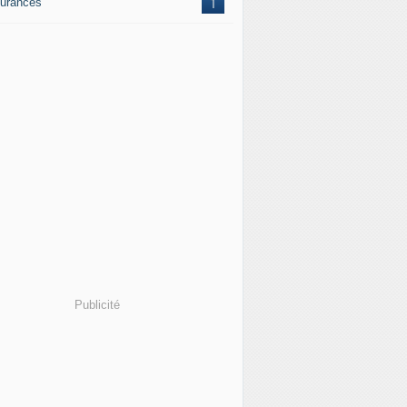
urances
1
Publicité