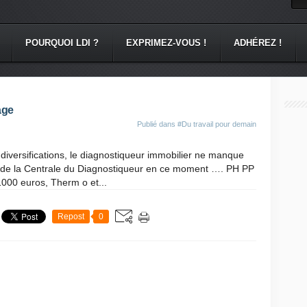
POURQUOI LDI ?
EXPRIMEZ-VOUS !
ADHÉREZ !
age
Publié dans
#Du travail pour demain
 diversifications, le diagnostiqueur immobilier ne manque
é de la Centrale du Diagnostiqueur en ce moment …. PH PP
1000 euros, Therm o et...
Repost
0