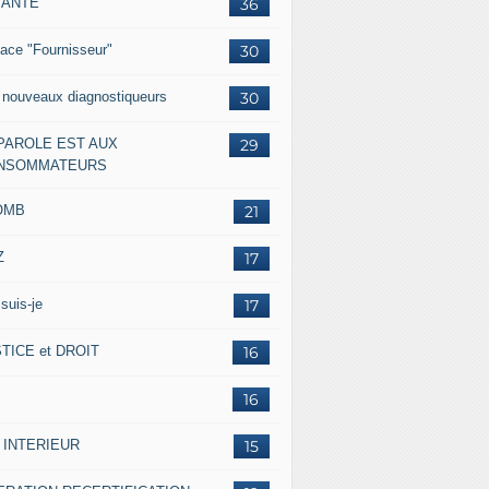
IANTE
36
ace "Fournisseur"
30
 nouveaux diagnostiqueurs
30
 PAROLE EST AUX
29
NSOMMATEURS
OMB
21
Z
17
suis-je
17
TICE et DROIT
16
16
 INTERIEUR
15