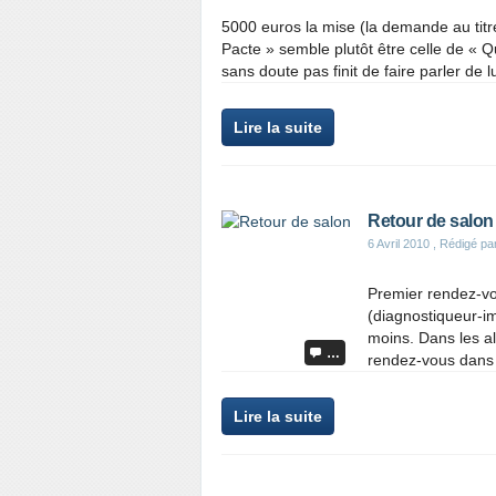
5000 euros la mise (la demande au titre 
Pacte » semble plutôt être celle de « 
sans doute pas finit de faire parler de lu
Lire la suite
Retour de salon
6 Avril 2010
, Rédigé p
Premier rendez-vou
(diagnostiqueur-im
moins. Dans les al
…
rendez-vous dans 
Lire la suite