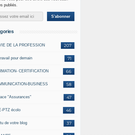
es publiés.
gories
VIE DE LA PROFESSION
207
travail pour demain
71
MATION- CERTIFICATION
66
MMUNICATION-BUSINESS
58
ace "Assurances"
47
-PTZ écolo
46
tu de votre blog
37