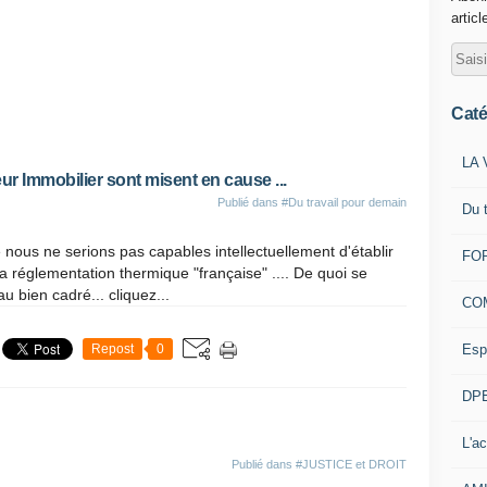
articl
Caté
LA 
 Immobilier sont misent en cause ...
Publié dans
#Du travail pour demain
Du 
 nous ne serions pas capables intellectuellement d'établir
FOR
a réglementation thermique "française" .... De quoi se
u bien cadré... cliquez...
CO
Esp
Repost
0
DPE
L'ac
Publié dans
#JUSTICE et DROIT