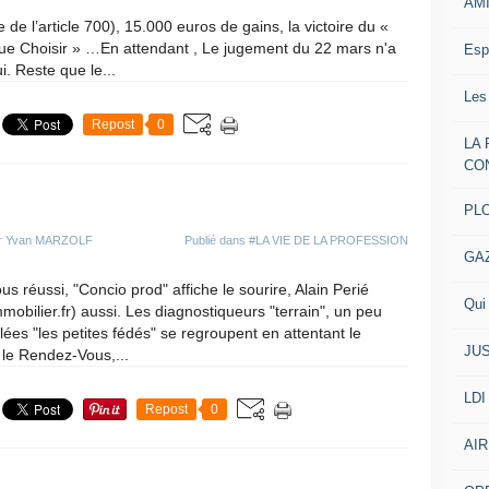
AM
de l’article 700), 15.000 euros de gains, la victoire du «
Que Choisir » …En attendant , Le jugement du 22 mars n'a
Esp
i. Reste que le...
Les
Repost
0
LA
CO
PL
ar Yvan MARZOLF
Publié dans
#LA VIE DE LA PROFESSION
GA
s réussi, "Concio prod" affiche le sourire, Alain Perié
Qui 
mobilier.fr) aussi. Les diagnostiqueurs "terrain", un peu
lées "les petites fédés" se regroupent en attentant le
JUS
le Rendez-Vous,...
LDI
Repost
0
AIR