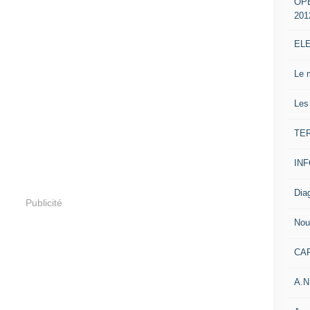
OP
201
EL
Le 
Les
TE
IN
Dia
Publicité
Nou
CA
A.N