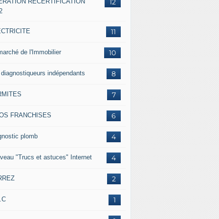
ERATION RECERTIFICATION
12
2
ECTRICITE
11
marché de l'Immobilier
10
 diagnostiqueurs indépendants
8
RMITES
7
FOS FRANCHISES
6
gnostic plomb
4
veau "Trucs et astuces" Internet
4
RREZ
2
.C
1