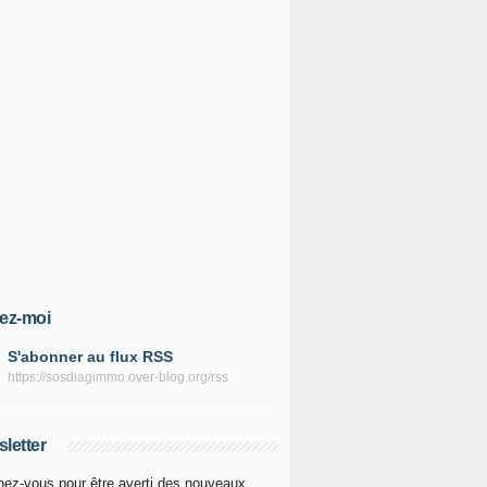
ez-moi
S'abonner au flux RSS
https://sosdiagimmo.over-blog.org/rss
letter
ez-vous pour être averti des nouveaux