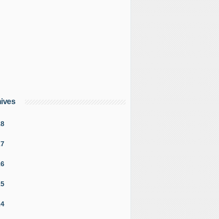
ives
18
17
16
15
14