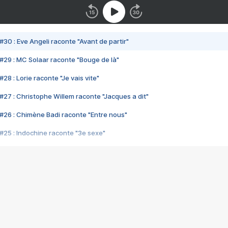
#30 : Eve Angeli raconte "Avant de partir"
#29 : MC Solaar raconte "Bouge de là"
28 : Lorie raconte "Je vais vite"
#27 : Christophe Willem raconte "Jacques a dit"
#26 : Chimène Badi raconte "Entre nous"
#25 : Indochine raconte "3e sexe"
#24 : Zaho raconte "C'est chelou"
#23 : Patrick Bruel raconte "Au café des délices"
#22 : Kyo raconte "Le chemin"
#21 : Nolwenn Leroy raconte "Cassé"
#20 : Patrick Hernandez raconte "Born to be alive"