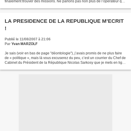
finalement trouver des missions. Ne parlons pas non plus de l’opérateur qui
ne fait que des DPE « pour...
LA PRESIDENCE DE LA REPUBLIQUE M’ECRIT
!
Publié le 11/08/2007 à 21:06
Par
Yvan MARZOLF
Je sais (voir en bas de page "déontologie"), j’avais promis de ne plus faire
de « politique », mais là vous excuserez du peu, c’est un courrier du Chef de
Cabinet du Président de la République Nicolas Sarkosy que je mets en ligne
aujourd’hui. Les temps...