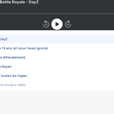
 Battle Royale - DayZ
 DayZ
 a 13 ans (et vous l'avez ignoré)
e (littéralement)
im Rayan
 toutes les règles
s les jeux vidéo
us choquant de Rockstar ? - Le scandale BULLY
e plus moche de Steam
du RÊVE tourne au CAUCHEMAR