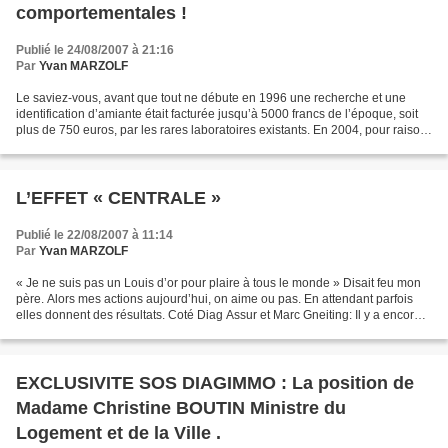
comportementales !
Publié le 24/08/2007 à 21:16
Par
Yvan MARZOLF
Le saviez-vous, avant que tout ne débute en 1996 une recherche et une
identification d’amiante était facturée jusqu’à 5000 francs de l’époque, soit
plus de 750 euros, par les rares laboratoires existants. En 2004, pour raison
d’assurance, il fallait à...
L’EFFET « CENTRALE »
Publié le 22/08/2007 à 11:14
Par
Yvan MARZOLF
« Je ne suis pas un Louis d’or pour plaire à tous le monde » Disait feu mon
père. Alors mes actions aujourd’hui, on aime ou pas. En attendant parfois
elles donnent des résultats. Coté Diag Assur et Marc Gneiting: Il y a encore 3
mois mon assurance c’était...
EXCLUSIVITE SOS DIAGIMMO : La position de
Madame Christine BOUTIN Ministre du
Logement et de la Ville .