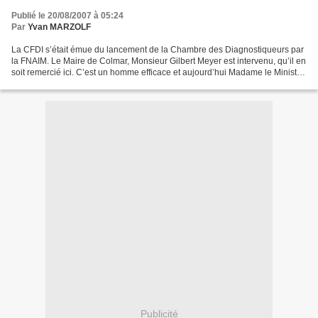
Publié le 20/08/2007 à 05:24
Par
Yvan MARZOLF
La CFDI s’était émue du lancement de la Chambre des Diagnostiqueurs par
la FNAIM. Le Maire de Colmar, Monsieur Gilbert Meyer est intervenu, qu’il en
soit remercié ici. C’est un homme efficace et aujourd’hui Madame le Ministre
nous fait par son intermédiaire,...
Publicité