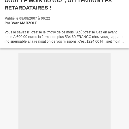
AOUT LE MOIS DU GAZ , ATTTENTION LES
RETARDATAIRES !
Publié le 08/08/2007 à 06:22
Par
Yvan MARZOLF
Vous le savez ici c'est le leitmotiv de ce mois : Août c'est le Gaz en avant
toute A 690,00 euros la formation plus 534.60 FRANCO chez vous, l’appareil
indispensable à la réalisation de vos missions, c’est 1224.60 HT, soit moins
de 1500 euros TTC tout...