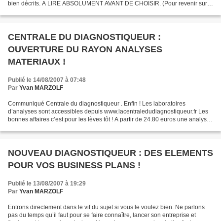
bien décrits. A LIRE ABSOLUMENT AVANT DE CHOISIR. (Pour revenir sur
le blog servez vous de la flèche...
CENTRALE DU DIAGNOSTIQUEUR :
OUVERTURE DU RAYON ANALYSES
MATERIAUX !
Publié le 14/08/2007 à 07:48
Par
Yvan MARZOLF
Communiqué Centrale du diagnostiqueur . Enfin ! Les laboratoires
d’analyses sont accessibles depuis www.lacentraledudiagnostiqueur.fr Les
bonnes affaires c’est pour les lèves tôt ! A partir de 24.80 euros une analyse
MET ! Autant dire que cette fois la...
NOUVEAU DIAGNOSTIQUEUR : DES ELEMENTS
POUR VOS BUSINESS PLANS !
Publié le 13/08/2007 à 19:29
Par
Yvan MARZOLF
Entrons directement dans le vif du sujet si vous le voulez bien. Ne parlons
pas du temps qu’il faut pour se faire connaître, lancer son entreprise et