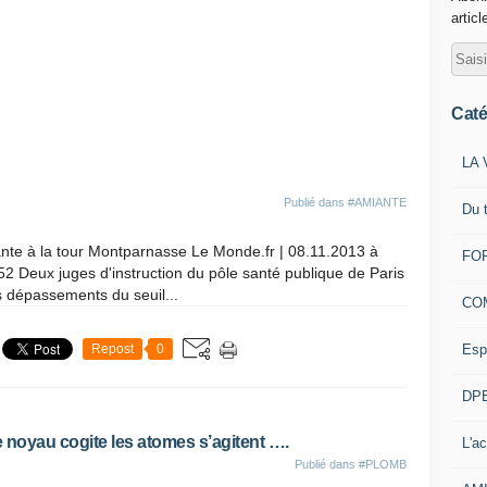
articl
Caté
LA 
Publié dans
#AMIANTE
Du 
ante à la tour Montparnasse Le Monde.fr | 08.11.2013 à
FOR
52 Deux juges d'instruction du pôle santé publique de Paris
s dépassements du seuil...
CO
Esp
Repost
0
DPE
oyau cogite les atomes s’agitent ….
L'ac
Publié dans
#PLOMB