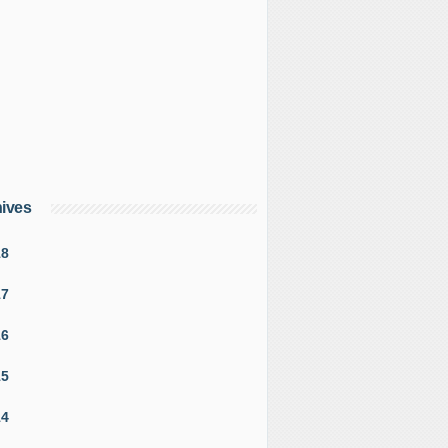
ives
18
17
16
15
14