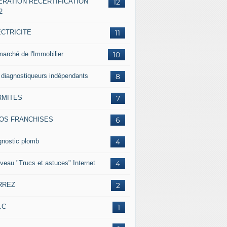
ERATION RECERTIFICATION
12
2
ECTRICITE
11
marché de l'Immobilier
10
 diagnostiqueurs indépendants
8
RMITES
7
FOS FRANCHISES
6
gnostic plomb
4
veau "Trucs et astuces" Internet
4
RREZ
2
.C
1