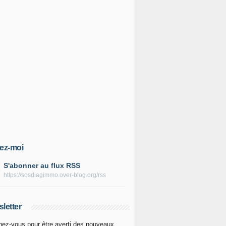
ez-moi
S'abonner au flux RSS
https://sosdiagimmo.over-blog.org/rss
letter
ez-vous pour être averti des nouveaux