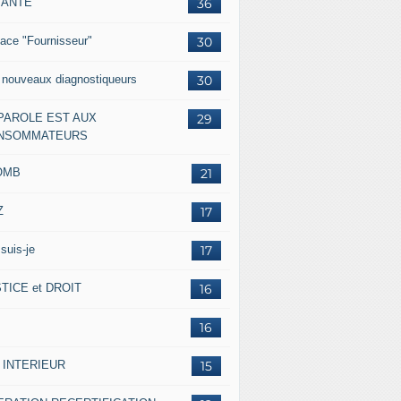
IANTE
36
ace "Fournisseur"
30
 nouveaux diagnostiqueurs
30
 PAROLE EST AUX
29
NSOMMATEURS
OMB
21
Z
17
suis-je
17
TICE et DROIT
16
16
 INTERIEUR
15