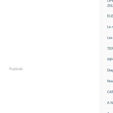
OP
201
EL
Le 
Les
TE
IN
Publicité
Dia
Nou
CA
A.N