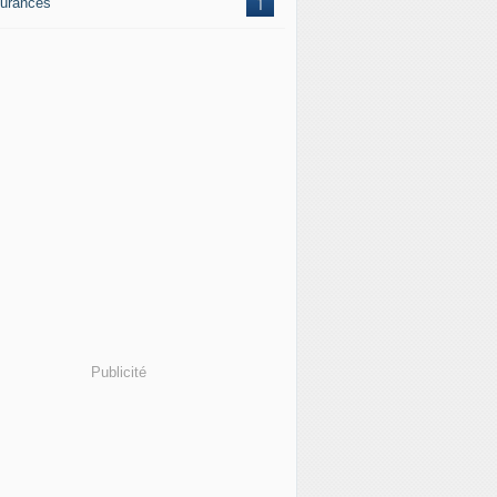
urances
1
Publicité