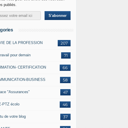
es publiés.
gories
VIE DE LA PROFESSION
207
travail pour demain
71
MATION- CERTIFICATION
66
MMUNICATION-BUSINESS
58
ace "Assurances"
47
-PTZ écolo
46
tu de votre blog
37