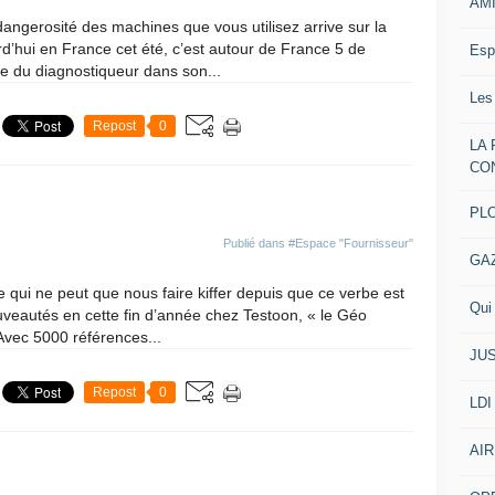
AM
gerosité des machines que vous utilisez arrive sur la
rd’hui en France cet été, c’est autour de France 5 de
Esp
ie du diagnostiqueur dans son...
Les
Repost
0
LA
CO
PL
Publié dans
#Espace "Fournisseur"
GA
 qui ne peut que nous faire kiffer depuis que ce verbe est
Qui 
ouveautés en cette fin d’année chez Testoon, « le Géo
Avec 5000 références...
JUS
Repost
0
LDI
AIR