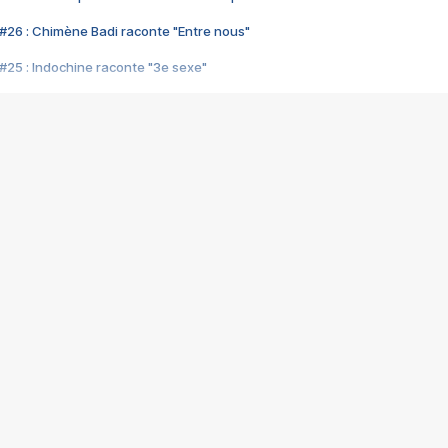
#26 : Chimène Badi raconte "Entre nous"
#25 : Indochine raconte "3e sexe"
#24 : Zaho raconte "C'est chelou"
#23 : Patrick Bruel raconte "Au café des délices"
#22 : Kyo raconte "Le chemin"
#21 : Nolwenn Leroy raconte "Cassé"
#20 : Patrick Hernandez raconte "Born to be alive"
#19 : Lorie raconte "Près de moi"
#18 : Michael Jones raconte "A nos actes manqués" (avec Jean-Jacque
#17 : Khaled raconte "Aïcha"
#16 : Corneille raconte "Parce qu'on vient de loin"
#15 : Indochine raconte "L'aventurier"