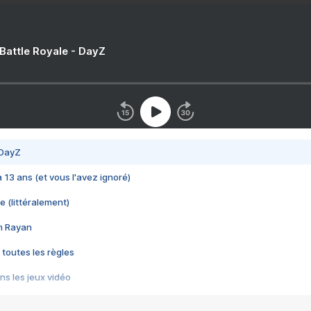
 Battle Royale - DayZ
 DayZ
 a 13 ans (et vous l'avez ignoré)
e (littéralement)
im Rayan
 toutes les règles
s les jeux vidéo
us choquant de Rockstar ? - Le scandale BULLY