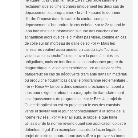
ne figurent pas dans l'annexe 13-9? Les professionnels
réclament que soit mentionnés uniquement les deux cas de
dépassement du programme: <br /> 1> quand le donneur
d'ordre l'impose dans le cadre du contrat, compris
dépassement d'honoraires le cas échéant<br /> 2> quand le
labo transmet une information sur une des couches d'un
échantillon alors que celle ci n'était pas visée, comme en cas
de colle sur un morceau de dalle de sol<br /> Mais les
ministères veulent aussi ajouter un cas du style "constat
visuel sans recherche", ce qui ouvre la porte à toutes les
obligations, mais en fonction de la connaissance propre du
diagnostiqueur...et de son expérience...ce qui devient très
dangereux en cas de découverte d'amiante dans un matériau
ou produit ne figurant pas dans le programme règlementaire...
<br /> Réso A+ lancera donc semaine prochaine un appel à
tous pour exiger le retour du paragraphe limitant clairement
les dépassements de programme...<br /> B>> Un projet de
Guide d'application est en projet pour le cas des constats
vente et devrait voir le jour concomitamment à la sortie de la
norme révisée...<br /> Par ailleurs, je rappelle que toute
utilisateur de la norme revandiquant son application doit être
détenteur légal d'un exemplaire acquis de façon légale. Le
projet de texte ne pourra donc pas suffire à prouver sa bonne