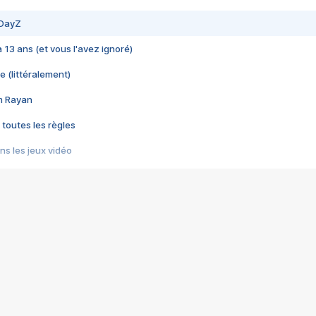
 DayZ
 a 13 ans (et vous l'avez ignoré)
e (littéralement)
im Rayan
 toutes les règles
s les jeux vidéo
us choquant de Rockstar ? - Le scandale BULLY
e plus moche de Steam
du RÊVE tourne au CAUCHEMAR
pendant 8 heures
it… à tort
umiliés par un jeu vidéo