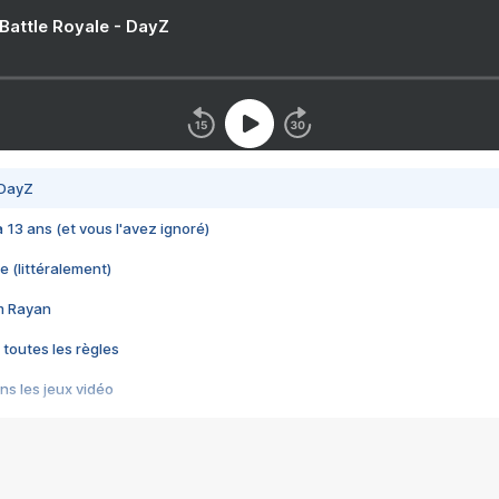
 Battle Royale - DayZ
 DayZ
 a 13 ans (et vous l'avez ignoré)
e (littéralement)
im Rayan
 toutes les règles
s les jeux vidéo
us choquant de Rockstar ? - Le scandale BULLY
e plus moche de Steam