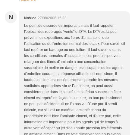
N
NoVice
27/08/2008 15:28
Le point de discorde est important, mais il faut rappeler
l'objectif des repérages "vente" et DTA. Le DTA est là pour
prévenir les expositions aux fibres d'amiante lors de
l'utilisation ou de l'entretien normal des locaux. Pour savoir s'il
faut repérer un bardage ou une toiture, il faut savoir si dans
les conditions normales d'occupation, ces produits peuvent
relarguer des fibres d'amiante à une concentration
susceptible de mettre en danger les occupants ou les agents
d'entretien courant. La réponse officielle est non, sinon, il
faudrait en tirer les conséquences et prendre les mesures
sanitaires appropriées.<br /> Par contre, on peut aussi
considérer que dans le cas où un matériau suspect en fibre-
ciment est repéré en façade ou toiture, un bon professionnel
ne peut pas décider qu'il ne l'a pas vu. D'une part il serait
ridicule, car si il est un matériau amianté connu du
propriétaire c'est bien l'amiante-ciment, et d'autre part, cette
information est importante pour les agents qui de temps à
autre vont décaper au jet d'eau haute pression les éléments
en amiante-ciment. Dans ce type d'intervention nous avons