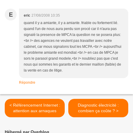
E
eric
27/08/2008 10:35
quand il y a amiante, il y a amiante. friable ou fortement lié.
quand l'un de nous aura perdu son procé car il n'aura pas
signalé la presence de MPCA la question ne se posera plus:
<br /> des agences ne veulent pas travailler avec notre
cabinet, car mous signalons tout les MCPA.<br /> aujourd'hui
le probleme amiante est mondial.<br /> en cas de MPCA je
sors le parasol grand modele,<br /> noubliez pas que c'est
nous qui sommes les garants et le dernier maillon (faible) de
la vente en cas de litige.
Répondre
< Référencement Internet :
Diagnostic électricité :
attention aux arnaques
combien ça coûte ? >
Hébergé par Overblog