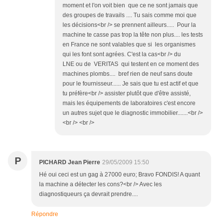
moment et l'on voit bien que ce ne sont jamais que
des groupes de travails .... Tu sais comme moi que
les décisions<br /> se prennent ailleurs..... Pour la
machine te casse pas trop la tête non plus.... les tests
en France ne sont valables que si les organismes
qui les font sont agrées. C'est la cas<br /> du
LNE ou de VERITAS qui testent en ce moment des
machines plombs.... bref rien de neuf sans doute
pour le fournisseur...... Je sais que tu est actif et que
tu préfère<br /> assister plutôt que d'être assisté,
mais les équipements de laboratoires c'est encore
un autres sujet que le diagnostic immobilier.......<br />
<br /> <br />
P
PICHARD Jean Pierre
29/05/2009 15:50
Hé oui ceci est un gag à 27000 euro; Bravo FONDIS! A quant
la machine a détecter les cons?<br /> Avec les
diagnostiqueurs ça devrait prendre....
Répondre