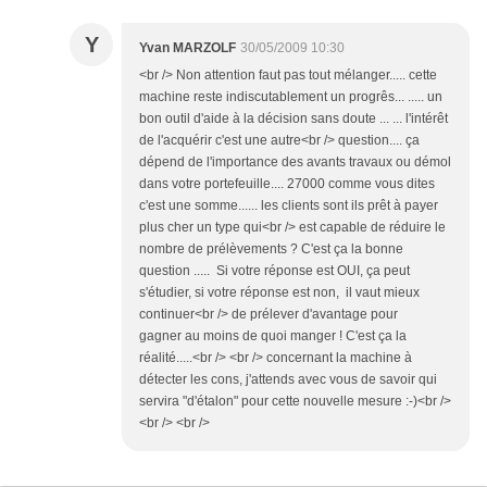
Y
Yvan MARZOLF
30/05/2009 10:30
<br /> Non attention faut pas tout mélanger..... cette
machine reste indiscutablement un progrês... ..... un
bon outil d'aide à la décision sans doute ... ... l'intérêt
de l'acquérir c'est une autre<br /> question.... ça
dépend de l'importance des avants travaux ou démol
dans votre portefeuille.... 27000 comme vous dites
c'est une somme...... les clients sont ils prêt à payer
plus cher un type qui<br /> est capable de réduire le
nombre de prélèvements ? C'est ça la bonne
question ..... Si votre réponse est OUI, ça peut
s'étudier, si votre réponse est non, il vaut mieux
continuer<br /> de prélever d'avantage pour
gagner au moins de quoi manger ! C'est ça la
réalité.....<br /> <br /> concernant la machine à
détecter les cons, j'attends avec vous de savoir qui
servira "d'étalon" pour cette nouvelle mesure :-)<br />
<br /> <br />