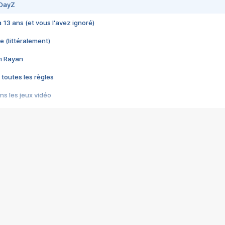
 DayZ
 a 13 ans (et vous l'avez ignoré)
e (littéralement)
im Rayan
 toutes les règles
s les jeux vidéo
us choquant de Rockstar ? - Le scandale BULLY
e plus moche de Steam
du RÊVE tourne au CAUCHEMAR
pendant 8 heures
it… à tort
umiliés par un jeu vidéo
ire - Final Fantasy 8