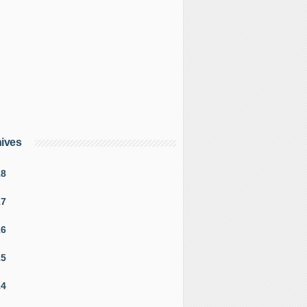
ives
18
17
16
15
14