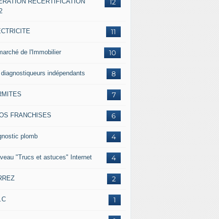
ERATION RECERTIFICATION
12
2
ECTRICITE
11
marché de l'Immobilier
10
 diagnostiqueurs indépendants
8
RMITES
7
FOS FRANCHISES
6
gnostic plomb
4
veau "Trucs et astuces" Internet
4
RREZ
2
.C
1