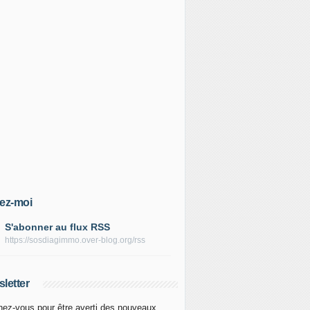
ez-moi
S'abonner au flux RSS
https://sosdiagimmo.over-blog.org/rss
letter
ez-vous pour être averti des nouveaux