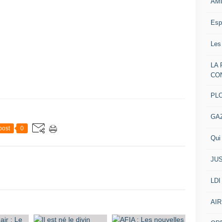
AM
Esp
Les
LA
CO
PL
GA
post
0
Qui 
JUS
LDI
AIR