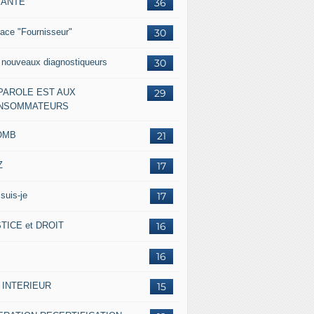
IANTE
36
ace "Fournisseur"
30
 nouveaux diagnostiqueurs
30
 PAROLE EST AUX
29
NSOMMATEURS
OMB
21
Z
17
suis-je
17
TICE et DROIT
16
16
 INTERIEUR
15