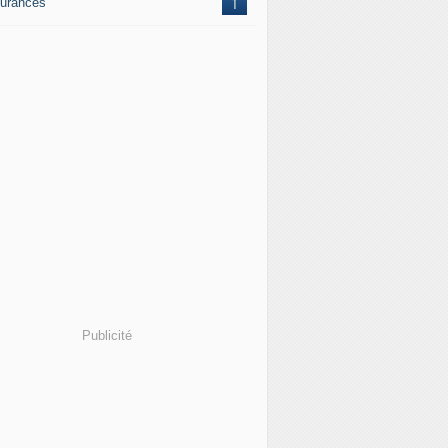
urances
1
Publicité