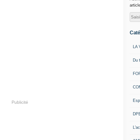
articl
Caté
LA 
Du 
FOR
CO
Esp
Publicité
DPE
L'ac