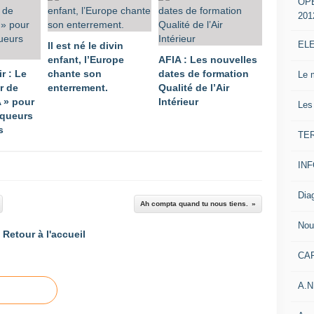
OP
201
EL
Il est né le divin
enfant, l’Europe
AFIA : Les nouvelles
ir : Le
chante son
dates de formation
Le 
r de
enterrement.
Qualité de l’Air
A » pour
Intérieur
Les
iqueurs
s
TE
IN
Dia
Ah compta quand tu nous tiens.
Nou
Retour à l'accueil
CA
A.N