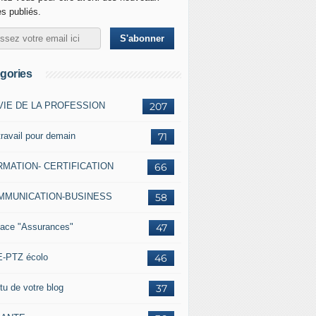
es publiés.
gories
VIE DE LA PROFESSION
207
travail pour demain
71
MATION- CERTIFICATION
66
MMUNICATION-BUSINESS
58
ace "Assurances"
47
-PTZ écolo
46
tu de votre blog
37