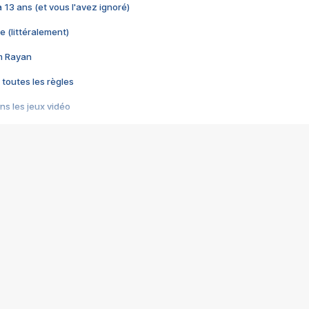
 a 13 ans (et vous l'avez ignoré)
e (littéralement)
im Rayan
 toutes les règles
s les jeux vidéo
us choquant de Rockstar ? - Le scandale BULLY
e plus moche de Steam
du RÊVE tourne au CAUCHEMAR
pendant 8 heures
it… à tort
umiliés par un jeu vidéo
ire - Final Fantasy 8
ti un empire - Age of Empires