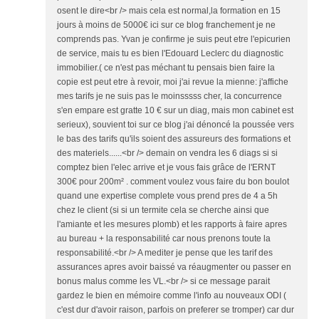
osent le dire<br /> mais cela est normal,la formation en 15
jours à moins de 5000€ ici sur ce blog franchement je ne
comprends pas. Yvan je confirme je suis peut etre l'epicurien
de service, mais tu es bien l'Edouard Leclerc du diagnostic
immobilier.( ce n'est pas méchant tu pensais bien faire la
copie est peut etre à revoir, moi j'ai revue la mienne: j'affiche
mes tarifs je ne suis pas le moinsssss cher, la concurrence
s'en empare est gratte 10 € sur un diag, mais mon cabinet est
serieux), souvient toi sur ce blog j'ai dénoncé la poussée vers
le bas des tarifs qu'ils soient des assureurs des formations et
des materiels......<br /> demain on vendra les 6 diags si si
comptez bien l'elec arrive et je vous fais grâce de l'ERNT
300€ pour 200m² . comment voulez vous faire du bon boulot
quand une expertise complete vous prend pres de 4 a 5h
chez le client (si si un termite cela se cherche ainsi que
l'amiante et les mesures plomb) et les rapports à faire apres
au bureau + la responsabilité car nous prenons toute la
responsabilité.<br /> A mediter je pense que les tarif des
assurances apres avoir baissé va réaugmenter ou passer en
bonus malus comme les VL.<br /> si ce message parait
gardez le bien en mémoire comme l'info au nouveaux ODI (
c'est dur d'avoir raison, parfois on preferer se tromper) car dur