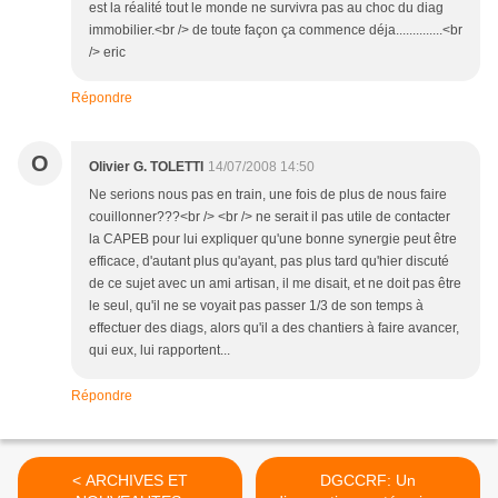
est la réalité tout le monde ne survivra pas au choc du diag
immobilier.<br /> de toute façon ça commence déja..............<br
/> eric
Répondre
O
Olivier G. TOLETTI
14/07/2008 14:50
Ne serions nous pas en train, une fois de plus de nous faire
couillonner???<br /> <br /> ne serait il pas utile de contacter
la CAPEB pour lui expliquer qu'une bonne synergie peut être
efficace, d'autant plus qu'ayant, pas plus tard qu'hier discuté
de ce sujet avec un ami artisan, il me disait, et ne doit pas être
le seul, qu'il ne se voyait pas passer 1/3 de son temps à
effectuer des diags, alors qu'il a des chantiers à faire avancer,
qui eux, lui rapportent...
Répondre
< ARCHIVES ET
DGCCRF: Un