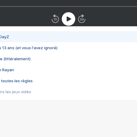
 DayZ
 a 13 ans (et vous l'avez ignoré)
e (littéralement)
im Rayan
 toutes les règles
s les jeux vidéo
us choquant de Rockstar ? - Le scandale BULLY
e plus moche de Steam
du RÊVE tourne au CAUCHEMAR
pendant 8 heures