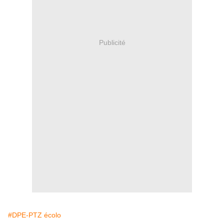
Publicité
#DPE-PTZ écolo