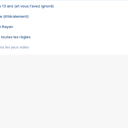
 a 13 ans (et vous l'avez ignoré)
e (littéralement)
im Rayan
 toutes les règles
s les jeux vidéo
us choquant de Rockstar ? - Le scandale BULLY
e plus moche de Steam
du RÊVE tourne au CAUCHEMAR
pendant 8 heures
it… à tort
umiliés par un jeu vidéo
ire - Final Fantasy 8