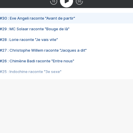
#30 : Eve Angeli raconte "Avant de partir"
#29 : MC Solaar raconte "Bouge de là"
28 : Lorie raconte "Je vais vite"
#27 : Christophe Willem raconte "Jacques a dit"
#26 : Chimène Badi raconte "Entre nous"
#25 : Indochine raconte "3e sexe"
#24 : Zaho raconte "C'est chelou"
#23 : Patrick Bruel raconte "Au café des délices"
#22 : Kyo raconte "Le chemin"
#21 : Nolwenn Leroy raconte "Cassé"
#20 : Patrick Hernandez raconte "Born to be alive"