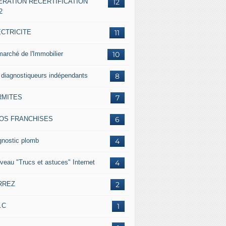
ERATION RECERTIFICATION
12
2
ECTRICITE
11
marché de l'Immobilier
10
 diagnostiqueurs indépendants
8
RMITES
7
FOS FRANCHISES
6
gnostic plomb
4
veau "Trucs et astuces" Internet
4
RREZ
2
.C
1