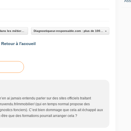
Ass
Pourquoi choisir un centre de formation privé dans les métiers du diagnostic immobilier ?
Diagnostiqueur-responsable.com : plus de 100 inscriptions en juillet
Retour à l'accueil
n ai jamais entendu parler sur des sites officiels traitant
paruvendu.fr/immobilier/ (qui en temps normal propose des
agnostics fonciers). C’est bien dommage que cela ait échappé aux
-être que des formations pourrait arranger cela ?