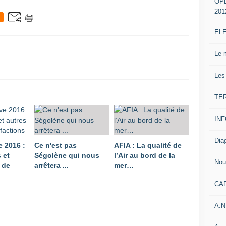
OP
201
EL
Le 
Les
TE
IN
Dia
e 2016 :
Ce n'est pas
AFIA : La qualité de
 et
Ségolène qui nous
l’Air au bord de la
Nou
 de
arrêtera ...
mer…
CA
A.N