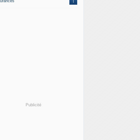
urances
1
Publicité