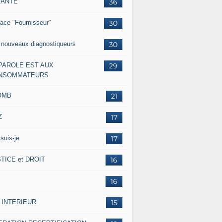
IANTE
36
ace "Fournisseur"
30
 nouveaux diagnostiqueurs
30
 PAROLE EST AUX
29
NSOMMATEURS
OMB
21
Z
17
suis-je
17
TICE et DROIT
16
16
 INTERIEUR
15