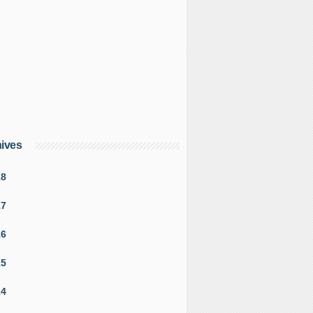
ives
18
17
16
15
14