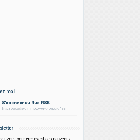
ez-moi
S'abonner au flux RSS
https://sosdiagimmo.over-blog.org/rss
letter
ez-vous pour être averti des nouveaux