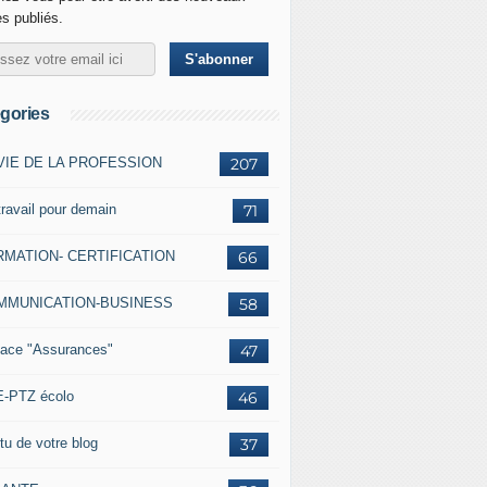
es publiés.
gories
VIE DE LA PROFESSION
207
travail pour demain
71
MATION- CERTIFICATION
66
MMUNICATION-BUSINESS
58
ace "Assurances"
47
-PTZ écolo
46
tu de votre blog
37