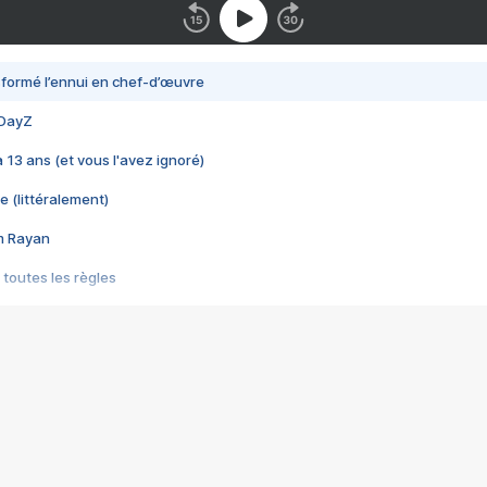
nsformé l’ennui en chef-d’œuvre
 DayZ
 a 13 ans (et vous l'avez ignoré)
e (littéralement)
im Rayan
 toutes les règles
s les jeux vidéo
us choquant de Rockstar ? - Le scandale BULLY
e plus moche de Steam
du RÊVE tourne au CAUCHEMAR
pendant 8 heures