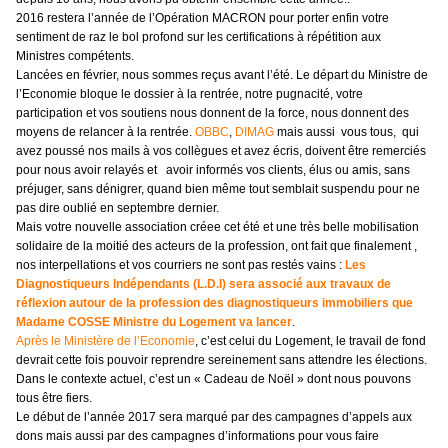
2016 restera l’année de l’Opération MACRON pour porter enfin votre
sentiment de raz le bol profond sur les certifications à répétition aux
Ministres compétents.
Lancées en février, nous sommes reçus avant l’été. Le départ du Ministre de
l’Economie bloque le dossier à la rentrée, notre pugnacité, votre
participation et vos soutiens nous donnent de la force, nous donnent des
moyens de relancer à la rentrée.
OBBC
,
DIMAG
mais aussi vous tous, qui
avez poussé nos mails à vos collègues et avez écris, doivent être remerciés
pour nous avoir relayés et avoir informés vos clients, élus ou amis, sans
préjuger, sans dénigrer, quand bien même tout semblait suspendu pour ne
pas dire oublié en septembre dernier.
Mais votre nouvelle association créee cet été et une très belle mobilisation
solidaire de la moitié des acteurs de la profession, ont fait que finalement ,
nos interpellations et vos courriers ne sont pas restés vains :
Les
Diagnostiqueurs Indépendants (L.D.I) sera associé aux travaux de
réflexion autour de la profession des diagnostiqueurs immobiliers que
Madame COSSE Ministre du Logement va lancer
.
Après le Ministère de l’Economie
, c’est celui du Logement, le travail de fond
devrait cette fois pouvoir reprendre sereinement sans attendre les élections.
Dans le contexte actuel, c’est un « Cadeau de Noël » dont nous pouvons
tous être fiers.
Le début de l’année 2017 sera marqué par des campagnes d’appels aux
dons mais aussi par des campagnes d’informations pour vous faire