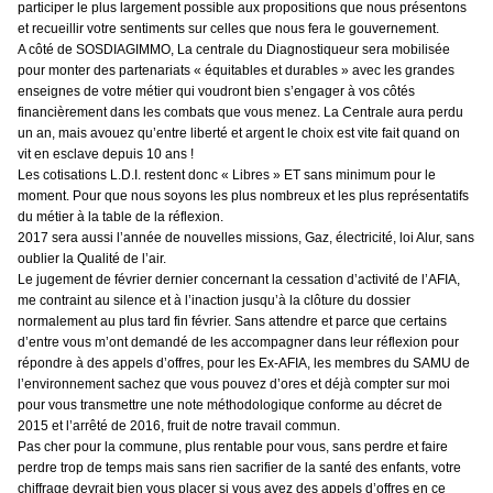
participer le plus largement possible aux propositions que nous présentons
et recueillir votre sentiments sur celles que nous fera le gouvernement.
A côté de SOSDIAGIMMO, La centrale du Diagnostiqueur sera mobilisée
pour monter des partenariats « équitables et durables » avec les grandes
enseignes de votre métier qui voudront bien s’engager à vos côtés
financièrement dans les combats que vous menez. La Centrale aura perdu
un an, mais avouez qu’entre liberté et argent le choix est vite fait quand on
vit en esclave depuis 10 ans !
Les cotisations L.D.I. restent donc « Libres » ET sans minimum pour le
moment. Pour que nous soyons les plus nombreux et les plus représentatifs
du métier à la table de la réflexion.
2017 sera aussi l’année de nouvelles missions, Gaz, électricité, loi Alur, sans
oublier la Qualité de l’air.
Le jugement de février dernier concernant la cessation d’activité de l’AFIA,
me contraint au silence et à l’inaction jusqu’à la clôture du dossier
normalement au plus tard fin février. Sans attendre et parce que certains
d’entre vous m’ont demandé de les accompagner dans leur réflexion pour
répondre à des appels d’offres, pour les Ex-AFIA, les membres du SAMU de
l’environnement sachez que vous pouvez d’ores et déjà compter sur moi
pour vous transmettre une note méthodologique conforme au décret de
2015 et l’arrêté de 2016, fruit de notre travail commun.
Pas cher pour la commune, plus rentable pour vous, sans perdre et faire
perdre trop de temps mais sans rien sacrifier de la santé des enfants, votre
chiffrage devrait bien vous placer si vous avez des appels d’offres en ce