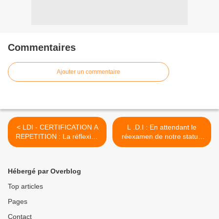
Commentaires
Ajouter un commentaire
< LDI - CERTIFICATION A
L .D.I : En attendant le
REPETITION : La réflexion
réexamen de notre statut,
gouvernementale reprend.
la validité de vos
certifications passe de 5 à 7
ans ! >
Hébergé par Overblog
Top articles
Pages
Contact