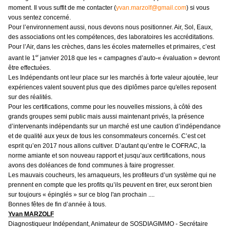
moment. Il vous suffit de me contacter (
yvan.marzolf@gmail.com
) si vous
vous sentez concerné.
Pour l’environnement aussi, nous devons nous positionner. Air, Sol, Eaux,
des associations ont les compétences, des laboratoires les accréditations.
Pour l’Air, dans les crèches, dans les écoles maternelles et primaires, c’est
er
avant le 1
janvier 2018 que les « campagnes d’auto-« évaluation » devront
être effectuées.
Les Indépendants ont leur place sur les marchés à forte valeur ajoutée, leur
expériences valent souvent plus que des diplômes parce qu'elles reposent
sur des réalités.
Pour les certifications, comme pour les nouvelles missions, à côté des
grands groupes semi public mais aussi maintenant privés, la présence
d’intervenants indépendants sur un marché est une caution d’indépendance
et de qualité aux yeux de tous les consommateurs concernés. C’est cet
esprit qu’en 2017 nous allons cultiver. D’autant qu’entre le COFRAC, la
norme amiante et son nouveau rapport et jusqu’aux certifications, nous
avons des doléances de fond communes à faire progresser.
Les mauvais coucheurs, les arnaqueurs, les profiteurs d’un système qui ne
prennent en compte que les profits qu’ils peuvent en tirer, eux seront bien
sur toujours « épinglés » sur ce blog l'an prochain ....
Bonnes fêtes de fin d’année à tous.
Yvan MARZOLF
Diagnostiqueur Indépendant, Animateur de SOSDIAGIMMO - Secrétaire