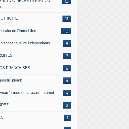
ERATION RECERTIFICATION
12
2
ECTRICITE
11
marché de l'Immobilier
10
 diagnostiqueurs indépendants
8
RMITES
7
FOS FRANCHISES
6
gnostic plomb
4
veau "Trucs et astuces" Internet
4
RREZ
2
.C
1