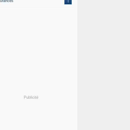
urances
1
Publicité