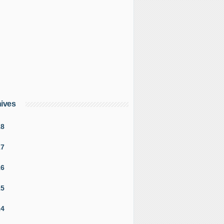
ives
18
17
16
15
14