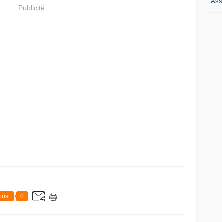
Ass
Publicité
post
0