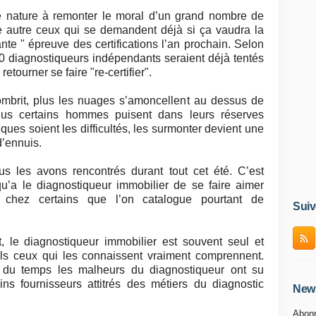
de nature à remonter le moral d’un grand nombre de
e autre ceux qui se demandent déjà si ça vaudra la
ante " épreuve des certifications l’an prochain. Selon
00 diagnostiqueurs indépendants seraient déjà tentés
etourner se faire "re-certifier".
mbrit, plus les nuages s’amoncellent au dessus de
plus certains hommes puisent dans leurs réserves
ques soient les difficultés, les surmonter devient une
d’ennuis.
 les avons rencontrés durant tout cet été. C’est
qu’a le diagnostiqueur immobilier de se faire aimer
chez certains que l’on catalogue pourtant de
Suiv
, le diagnostiqueur immobilier est souvent seul et
ls ceux qui les connaissent vraiment comprennent.
il du temps les malheurs du diagnostiqueur ont su
ains fournisseurs attitrés des métiers du diagnostic
News
Abonn