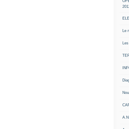
OP
201
EL
Le 
Les
TE
IN
Dia
Nou
CA
A.N