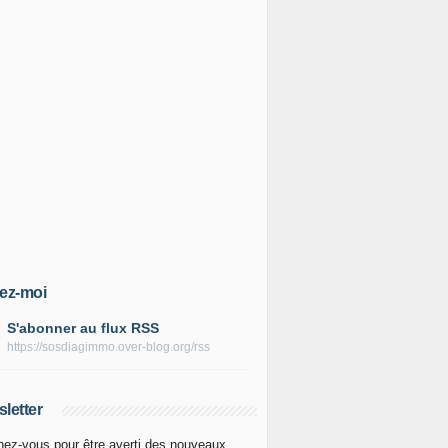
ez-moi
S'abonner au flux RSS
https://sosdiagimmo.over-blog.org/rss
letter
ez-vous pour être averti des nouveaux