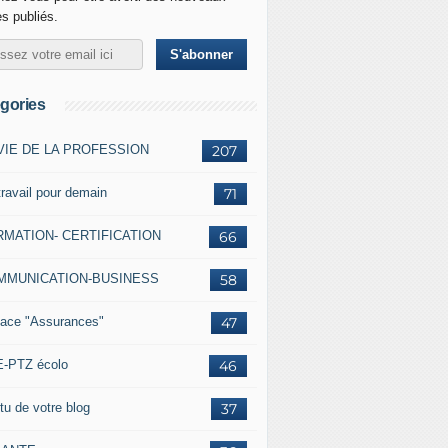
es publiés.
gories
VIE DE LA PROFESSION
207
travail pour demain
71
MATION- CERTIFICATION
66
MMUNICATION-BUSINESS
58
ace "Assurances"
47
-PTZ écolo
46
tu de votre blog
37