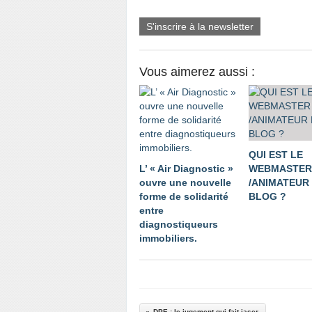
S'inscrire à la newsletter
Vous aimerez aussi :
QUI EST LE
L’ « Air Diagnostic »
WEBMASTE
ouvre une nouvelle
/ANIMATEUR
forme de solidarité
BLOG ?
entre
diagnostiqueurs
immobiliers.
DPE : le jugement qui fait jaser.