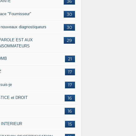
IANTE
36
ace "Fournisseur"
30
 nouveaux diagnostiqueurs
30
 PAROLE EST AUX
29
NSOMMATEURS
OMB
21
Z
17
suis-je
17
TICE et DROIT
16
16
 INTERIEUR
15