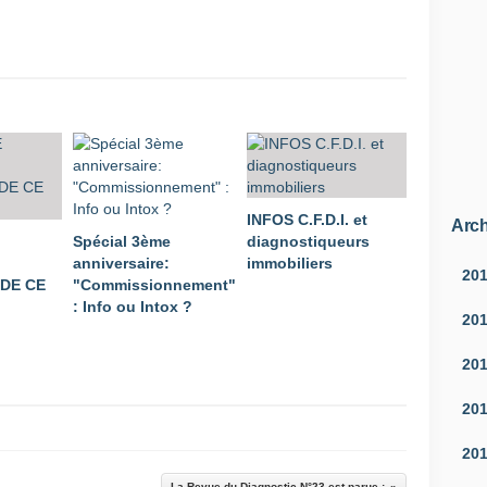
INFOS C.F.D.I. et
Arch
Spécial 3ème
diagnostiqueurs
R
anniversaire:
immobiliers
20
 DE CE
"Commissionnement"
: Info ou Intox ?
20
20
20
20
La Revue du Diagnostic N°23 est parue :