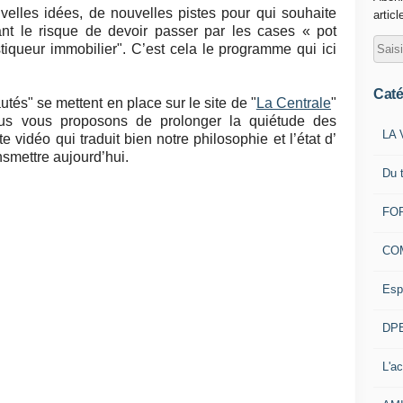
elles idées, de nouvelles pistes pour qui souhaite
articl
nt le risque de devoir passer par les cases « pot
queur immobilier". C’est cela le programme qui ici
Caté
tés" se mettent en place sur le site de "
La Centrale
"
us vous proposons de prolonger la quiétude des
LA 
e vidéo qui traduit bien notre philosophie et l’état d’
nsmettre aujourd’hui.
Du 
FOR
CO
Esp
DPE
L'ac