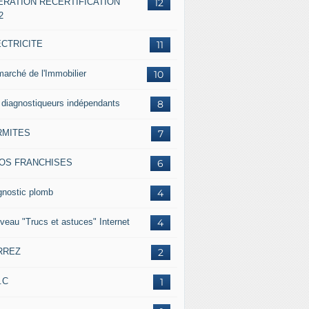
ERATION RECERTIFICATION
12
2
ECTRICITE
11
marché de l'Immobilier
10
 diagnostiqueurs indépendants
8
RMITES
7
FOS FRANCHISES
6
gnostic plomb
4
veau "Trucs et astuces" Internet
4
RREZ
2
.C
1