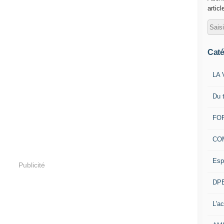
articl
Caté
LA 
Du 
FOR
CO
Esp
Publicité
DPE
L'ac