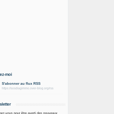
ez-moi
S'abonner au flux RSS
https://sosdiagimmo.over-blog.org/rss
letter
ez-vous pour être averti des nouveaux