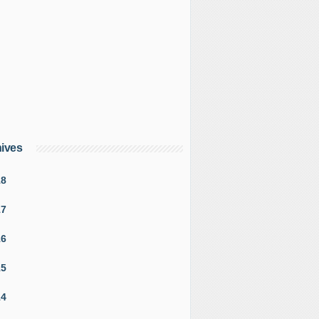
ives
18
17
16
15
14