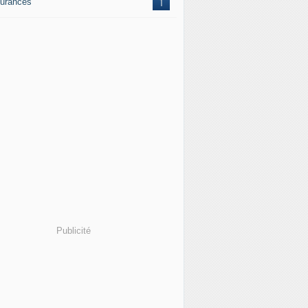
urances
1
Publicité