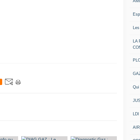
AM
Esp
Les
LA
CO
PL
GA
Qui 
JUS
LDI
AIR