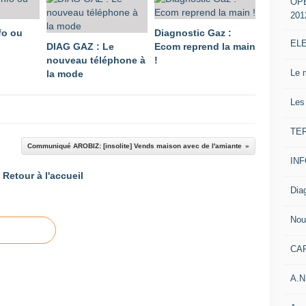
OP
201
fo ou
Diagnostic Gaz :
EL
DIAG GAZ : Le
Ecom reprend la main
nouveau téléphone à
!
Le 
la mode
Les
TE
Communiqué AROBIZ: [insolite] Vends maison avec de l'amiante
IN
Retour à l'accueil
Dia
Nou
CA
A.N