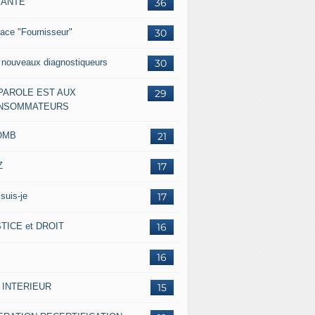
IANTE
36
ace "Fournisseur"
30
 nouveaux diagnostiqueurs
30
 PAROLE EST AUX
29
NSOMMATEURS
OMB
21
Z
17
suis-je
17
TICE et DROIT
16
16
 INTERIEUR
15