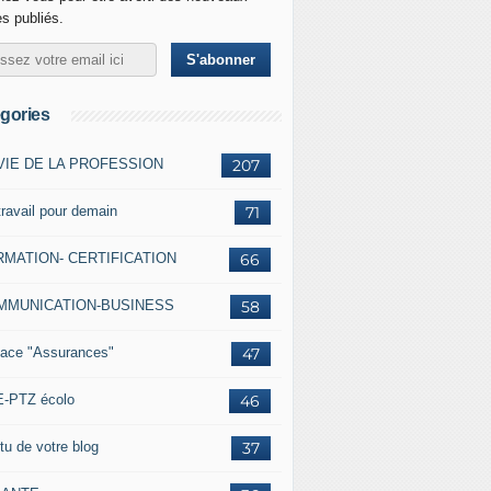
es publiés.
gories
VIE DE LA PROFESSION
207
travail pour demain
71
MATION- CERTIFICATION
66
MMUNICATION-BUSINESS
58
ace "Assurances"
47
-PTZ écolo
46
tu de votre blog
37