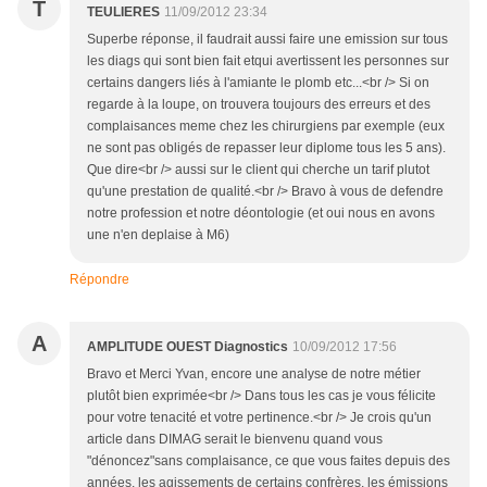
T
TEULIERES
11/09/2012 23:34
Superbe réponse, il faudrait aussi faire une emission sur tous
les diags qui sont bien fait etqui avertissent les personnes sur
certains dangers liés à l'amiante le plomb etc...<br /> Si on
regarde à la loupe, on trouvera toujours des erreurs et des
complaisances meme chez les chirurgiens par exemple (eux
ne sont pas obligés de repasser leur diplome tous les 5 ans).
Que dire<br /> aussi sur le client qui cherche un tarif plutot
qu'une prestation de qualité.<br /> Bravo à vous de defendre
notre profession et notre déontologie (et oui nous en avons
une n'en deplaise à M6)
Répondre
A
AMPLITUDE OUEST Diagnostics
10/09/2012 17:56
Bravo et Merci Yvan, encore une analyse de notre métier
plutôt bien exprimée<br /> Dans tous les cas je vous félicite
pour votre tenacité et votre pertinence.<br /> Je crois qu'un
article dans DIMAG serait le bienvenu quand vous
"dénoncez"sans complaisance, ce que vous faites depuis des
années, les agissements de certains confrères, les émissions