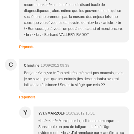
récurrentes<br /> sur le métier soit disant baclé de
diagnostiqueurs, alors même que les gouvernements qui se
succèdent ne prennent pas la mesure des enjeux tels que
ceux que vous évoquez dans votre dernier<br /> article...<br
/> Bon courage, à vous, un peu à nous aussi et merci encore.
<br /> <br /> Bertrand VALLERY-RADOT
Répondre
C
Christine
10/09/2012 09:38
Bonjour Yvan,<br /> Ton petit résumé n'est pas mauvais, mais
je ne savais pas que tes enfants (tes descendants) avaient
faits de la résistance ! Serais tu si âgé que cela ??
Répondre
Y
Yvan MARZOLF
10/09/2012 16:01
<br /> <br /> Merci pour la judicieuse remarque….
Sans doute un peu de fatigue … Liée à l'âge
evidemment...<br /> J’ai remplacé par « ancêtre », ça