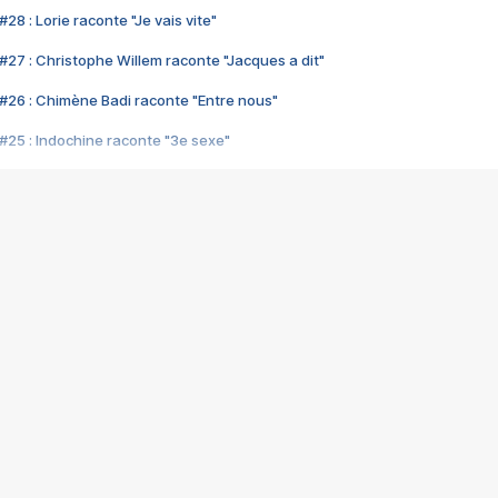
28 : Lorie raconte "Je vais vite"
#27 : Christophe Willem raconte "Jacques a dit"
#26 : Chimène Badi raconte "Entre nous"
#25 : Indochine raconte "3e sexe"
#24 : Zaho raconte "C'est chelou"
#23 : Patrick Bruel raconte "Au café des délices"
#22 : Kyo raconte "Le chemin"
#21 : Nolwenn Leroy raconte "Cassé"
#20 : Patrick Hernandez raconte "Born to be alive"
#19 : Lorie raconte "Près de moi"
#18 : Michael Jones raconte "A nos actes manqués" (avec Jean-Jacque
#17 : Khaled raconte "Aïcha"