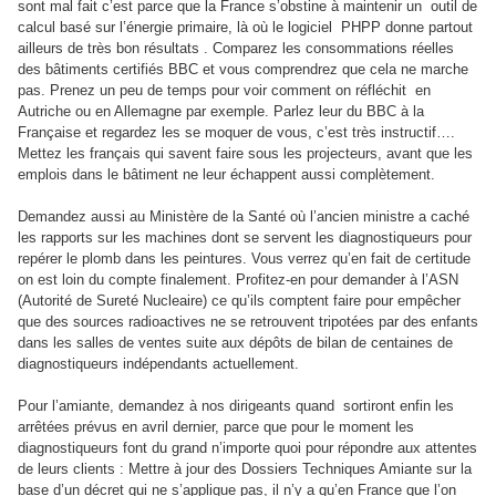
sont mal fait c’est parce que la France s’obstine à maintenir un outil de
calcul basé sur l’énergie primaire, là où le logiciel PHPP donne partout
ailleurs de très bon résultats . Comparez les consommations réelles
des bâtiments certifiés BBC et vous comprendrez que cela ne marche
pas. Prenez un peu de temps pour voir comment on réfléchit en
Autriche ou en Allemagne par exemple. Parlez leur du BBC à la
Française et regardez les se moquer de vous, c’est très instructif….
Mettez les français qui savent faire sous les projecteurs, avant que les
emplois dans le bâtiment ne leur échappent aussi complètement.
Demandez aussi au Ministère de la Santé où l’ancien ministre a caché
les rapports sur les machines dont se servent les diagnostiqueurs pour
repérer le plomb dans les peintures. Vous verrez qu’en fait de certitude
on est loin du compte finalement. Profitez-en pour demander à l’ASN
(Autorité de Sureté Nucleaire) ce qu’ils comptent faire pour empêcher
que des sources radioactives ne se retrouvent tripotées par des enfants
dans les salles de ventes suite aux dépôts de bilan de centaines de
diagnostiqueurs indépendants actuellement.
Pour l’amiante, demandez à nos dirigeants quand sortiront enfin les
arrêtées prévus en avril dernier, parce que pour le moment les
diagnostiqueurs font du grand n’importe quoi pour répondre aux attentes
de leurs clients : Mettre à jour des Dossiers Techniques Amiante sur la
base d’un décret qui ne s’applique pas, il n’y a qu’en France que l’on