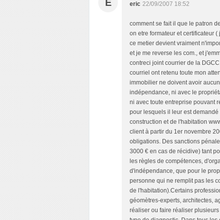
E
eric
22/09/2007 18:52
comment se fait il que le patron d
on etre formateur et certificateur 
ce metier devient vraiment n'impo
et je me reverse les com., et j'em
contreci joint courrier de la DGC
courriel ont retenu toute mon atte
immobilier ne doivent avoir aucun l
indépendance, ni avec le propriét
ni avec toute entreprise pouvant r
pour lesquels il leur est demandé 
construction et de l'habitation ww
client à partir du 1er novembre 2
obligations. Des sanctions pénale
3000 € en cas de récidive) tant po
les règles de compétences, d'organ
d'indépendance, que pour le propri
personne qui ne remplit pas les co
de l'habitation).Certains professi
géomètres-experts, architectes, 
réaliser ou faire réaliser plusieur