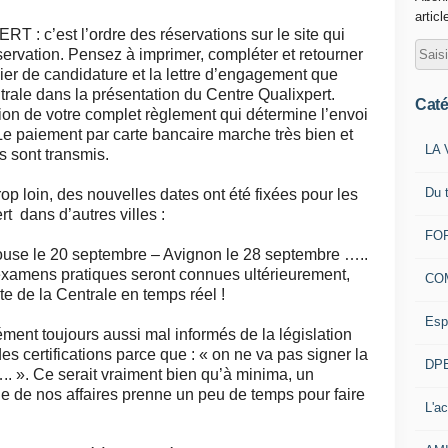
articl
T : c’est l’ordre des réservations sur le site qui
servation. Pensez à imprimer, compléter et retourner
ier de candidature et la lettre d’engagement que
ntrale dans la présentation du Centre Qualixpert.
Caté
tion de votre complet règlement qui détermine l’envoi
Le paiement par carte bancaire marche très bien et
LA 
s sont transmis.
Du 
op loin, des nouvelles dates ont été fixées pour les
t dans d’autres villes :
FOR
ouse le 20 septembre – Avignon le 28 septembre …..
s examens pratiques seront connues ultérieurement,
CO
ite de la Centrale en temps réel !
Esp
ent toujours aussi mal informés de la législation
s certifications parce que : « on ne va pas signer la
DPE
. ». Ce serait vraiment bien qu’à minima, un
ge de nos affaires prenne un peu de temps pour faire
L'ac