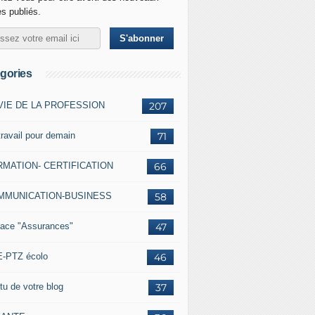
es publiés.
gories
VIE DE LA PROFESSION
207
travail pour demain
71
MATION- CERTIFICATION
66
MMUNICATION-BUSINESS
58
ace "Assurances"
47
-PTZ écolo
46
tu de votre blog
37