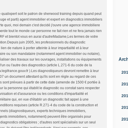
e qualixpert soit le patron de sherwood training depuis quand peut
( juge et parti) agent immobilier et expert en diagnostics immobiliers
rte quoi, moi demain c'est decidé j'ouvre une agence immobiliere
merde tout le monde car personne ne fait rien et ne fera jamais rien
CRF et bientot vous en aurai d'autreMadame,Les termes de votre
ntion.Depuis juin 2005, les professionnels du diagnostic
ien de nature à porter atteinte à leur impartialité et à leur
aire ou son mandataire (notamment agent immobilier ou notaire),
Arch
éaliser des travaux sur les ouvrages, installations ou équipements
l'un ou l'autre des diagnostics (article L.271-6 du code de la
w.legifrance.gouv.fr ).Les diagnostiqueurs devront remettre à leur
20
007 un document attestant qu'ils sont en règle au regard de ces
s sont prévues à partir de cette date (amende de 1500 € portée à
20
ur la personne qui établit le diagnostic ou constat sans respecter
isation et d'assurance ou les conditions d'impartialité et
20
étaire qui, en vue d'établir un diagnostic fait appel à une
nditions requises (article R.271-4 du code de la construction et
20
onnels (diagnostiqueurs, experts techniques immobiliers,
agents immobiliers, notamment) peuvent être organisés pour
20
s diagnostics obligatoires ; d'autres sont spécialisés sur un seul