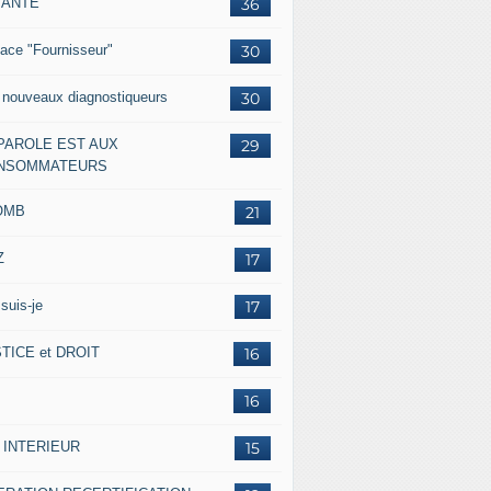
IANTE
36
ace "Fournisseur"
30
 nouveaux diagnostiqueurs
30
 PAROLE EST AUX
29
NSOMMATEURS
OMB
21
Z
17
suis-je
17
TICE et DROIT
16
16
 INTERIEUR
15