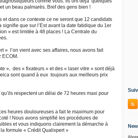
es diagnostiqueurs comme vous. Ils ont déjà quelques
et un beau palmarès. Bref des gens bien !
 et dans ce contexte ce ne seront que 12 candidats
 signifie que sur l’Est avant la date fatidique du 1er
ion » est limitée à 48 places ! La Centrale du
ées.
 » l’on vient avec ses affaires, nous avons fait
ez ECOM.
 », des « fixateurs » et des « laser vitre » sont déjà
 Leica sont quand à eux toujours aux meilleurs prix
Suiv
 qu’ils respectent un délai de 72 heures maxi pour
ces heures douloureuses a fait le maximum pour
coté ! Nous avons simplifié les procédures de
isibles et vous indiquons clairement la démarche à
News
 la formule « Crédit Qualixpert »
Abonn