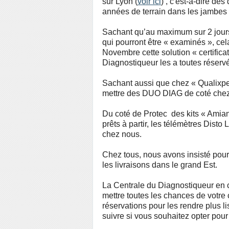
sur Lyon (
voir ici
) , c'est-à-dire d
années de terrain dans les jambes 
Sachant qu’au maximum sur 2 jours
qui pourront être « examinés », cela
Novembre cette solution « certificat
Diagnostiqueur les a toutes réserv
Sachant aussi que chez « Qualixpert
mettre des DUO DIAG de coté ch
Du coté de Protec des kits « Amiante
prêts à partir, les télémètres Disto
chez nous.
Chez tous, nous avons insisté pour
les livraisons dans le grand Est.
La Centrale du Diagnostiqueur en 
mettre toutes les chances de votre 
réservations pour les rendre plus l
suivre si vous souhaitez opter pour