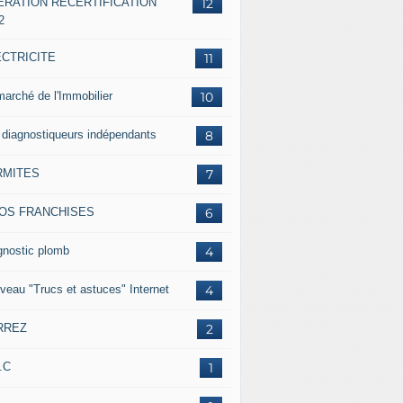
ERATION RECERTIFICATION
12
2
ECTRICITE
11
marché de l'Immobilier
10
 diagnostiqueurs indépendants
8
RMITES
7
FOS FRANCHISES
6
gnostic plomb
4
veau "Trucs et astuces" Internet
4
RREZ
2
.C
1