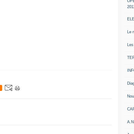
OP
201
EL
Le 
Les
TE
IN
Dia
Nou
CA
A.N