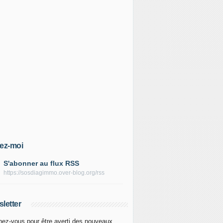
ez-moi
S'abonner au flux RSS
https://sosdiagimmo.over-blog.org/rss
letter
ez-vous pour être averti des nouveaux