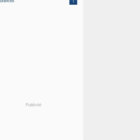
urances
1
Publicité