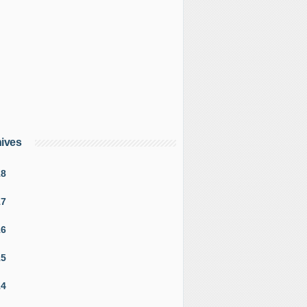
ives
18
17
16
15
14