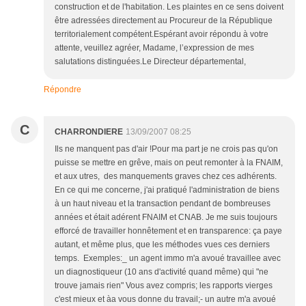
construction et de l'habitation. Les plaintes en ce sens doivent
être adressées directement au Procureur de la République
territorialement compétent.Espérant avoir répondu à votre
attente, veuillez agréer, Madame, l’expression de mes
salutations distinguées.Le Directeur départemental,
Répondre
C
CHARRONDIERE
13/09/2007 08:25
Ils ne manquent pas d'air !Pour ma part je ne crois pas qu'on
puisse se mettre en grêve, mais on peut remonter à la FNAIM,
et aux utres, des manquements graves chez ces adhérents.
En ce qui me concerne, j'ai pratiqué l'administration de biens
à un haut niveau et la transaction pendant de bombreuses
années et était adérent FNAIM et CNAB. Je me suis toujours
efforcé de travailler honnêtement et en transparence: ça paye
autant, et même plus, que les méthodes vues ces derniers
temps. Exemples:_ un agent immo m'a avoué travaillee avec
un diagnostiqueur (10 ans d'activité quand même) qui "ne
trouve jamais rien" Vous avez compris; les rapports vierges
c'est mieux et àa vous donne du travail;- un autre m'a avoué