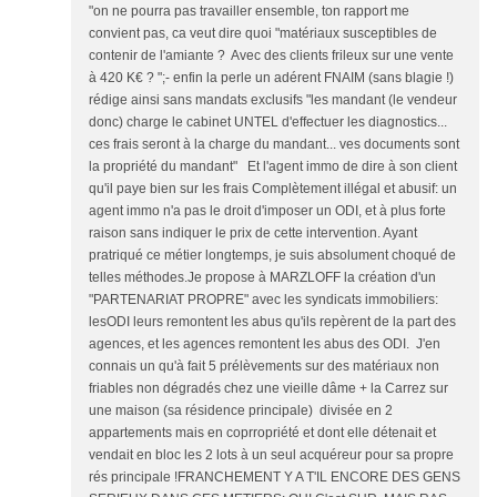
"on ne pourra pas travailler ensemble, ton rapport me
convient pas, ca veut dire quoi "matériaux susceptibles de
contenir de l'amiante ? Avec des clients frileux sur une vente
à 420 K€ ? ";- enfin la perle un adérent FNAIM (sans blagie !)
rédige ainsi sans mandats exclusifs "les mandant (le vendeur
donc) charge le cabinet UNTEL d'effectuer les diagnostics...
ces frais seront à la charge du mandant... ves documents sont
la propriété du mandant" Et l'agent immo de dire à son client
qu'il paye bien sur les frais Complètement illégal et abusif: un
agent immo n'a pas le droit d'imposer un ODI, et à plus forte
raison sans indiquer le prix de cette intervention. Ayant
pratriqué ce métier longtemps, je suis absolument choqué de
telles méthodes.Je propose à MARZLOFF la création d'un
"PARTENARIAT PROPRE" avec les syndicats immobiliers:
lesODI leurs remontent les abus qu'ils repèrent de la part des
agences, et les agences remontent les abus des ODI. J'en
connais un qu'à fait 5 prélèvements sur des matériaux non
friables non dégradés chez une vieille dâme + la Carrez sur
une maison (sa résidence principale) divisée en 2
appartements mais en coprropriété et dont elle détenait et
vendait en bloc les 2 lots à un seul acquéreur pour sa propre
rés principale !FRANCHEMENT Y A T'IL ENCORE DES GENS