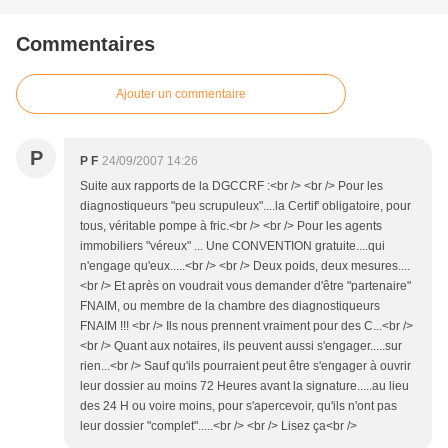
Commentaires
Ajouter un commentaire
P
P F
24/09/2007 14:26
Suite aux rapports de la DGCCRF :<br /> <br /> Pour les
diagnostiqueurs "peu scrupuleux"....la Certif' obligatoire, pour
tous, véritable pompe à fric.<br /> <br /> Pour les agents
immobiliers "véreux" ... Une CONVENTION gratuite....qui
n'engage qu'eux.....<br /> <br /> Deux poids, deux mesures....
<br /> Et après on voudrait vous demander d'être "partenaire"
FNAIM, ou membre de la chambre des diagnostiqueurs
FNAIM !!! <br /> Ils nous prennent vraiment pour des C...<br />
<br /> Quant aux notaires, ils peuvent aussi s'engager.....sur
rien...<br /> Sauf qu'ils pourraient peut être s'engager à ouvrir
leur dossier au moins 72 Heures avant la signature.....au lieu
des 24 H ou voire moins, pour s'apercevoir, qu'ils n'ont pas
leur dossier "complet".....<br /> <br /> Lisez ça<br />