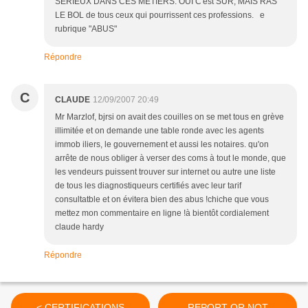
SERIEUX DANS CES METIERS: OUI C'est SUR, MAIS RAS
LE BOL de tous ceux qui pourrissent ces professions. e
rubrique "ABUS"
Répondre
C
CLAUDE
12/09/2007 20:49
Mr Marzlof, bjrsi on avait des couilles on se met tous en grève
illimitée et on demande une table ronde avec les agents
immob iliers, le gouvernement et aussi les notaires. qu'on
arrête de nous obliger à verser des coms à tout le monde, que
les vendeurs puissent trouver sur internet ou autre une liste
de tous les diagnostiqueurs certifiés avec leur tarif
consultatble et on évitera bien des abus !chiche que vous
mettez mon commentaire en ligne !à bientôt cordialement
claude hardy
Répondre
< CERTIFICATIONS
REPORT OR NOT