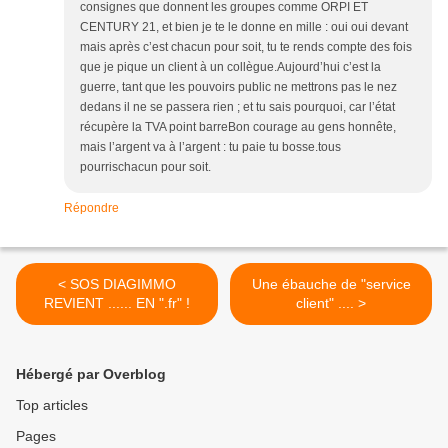
consignes que donnent les groupes comme ORPI ET
CENTURY 21, et bien je te le donne en mille : oui oui devant
mais après c’est chacun pour soit, tu te rends compte des fois
que je pique un client à un collègue.Aujourd’hui c’est la
guerre, tant que les pouvoirs public ne mettrons pas le nez
dedans il ne se passera rien ; et tu sais pourquoi, car l’état
récupère la TVA point barreBon courage au gens honnête,
mais l’argent va à l’argent : tu paie tu bosse.tous
pourrischacun pour soit.
Répondre
< SOS DIAGIMMO
Une ébauche de "service
REVIENT ...... EN ".fr" !
client" .... >
Hébergé par Overblog
Top articles
Pages