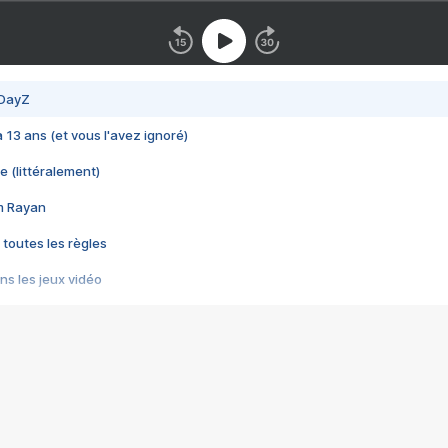
 DayZ
 a 13 ans (et vous l'avez ignoré)
e (littéralement)
im Rayan
 toutes les règles
s les jeux vidéo
us choquant de Rockstar ? - Le scandale BULLY
e plus moche de Steam
du RÊVE tourne au CAUCHEMAR
pendant 8 heures