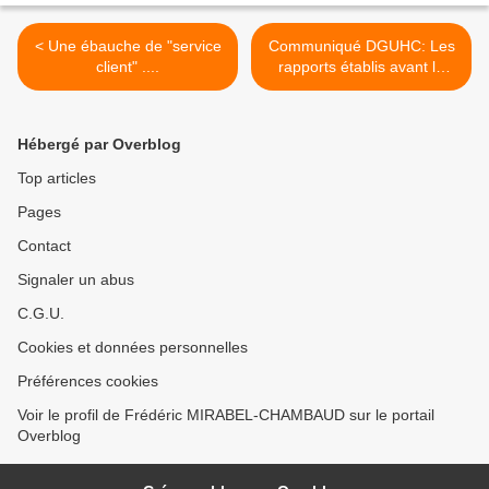
< Une ébauche de "service
Communiqué DGUHC: Les
client" ....
rapports établis avant le
premier novembre
conservent leur portée et
leurs durée ! >
Hébergé par Overblog
Top articles
Pages
Contact
Signaler un abus
C.G.U.
Cookies et données personnelles
Préférences cookies
Voir le profil de Frédéric MIRABEL-CHAMBAUD sur le portail
Overblog