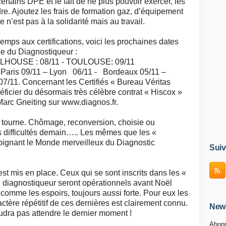
ertains DPE et le fait de ne plus pouvoir exercer, les
re. Ajoutez les frais de formation gaz, d’équipement
re n’est pas à la solidarité mais au travail.
temps aux certifications, voici les prochaines dates
ale du Diagnostiqueur :
ULHOUSE : 08/11 - TOULOUSE: 09/11
 : Paris 09/11 – Lyon 06/11 - Bordeaux 05/11 –
7/11. Concernant les Certifiés « Bureau Véritas
énéficier du désormais très célèbre contrat « Hiscox »
Marc Gneiting sur www.diagnos.fr.
 tourne. Chômage, reconversion, choisie ou
 difficultés demain….. Les mêmes que les «
joignant le Monde merveilleux du Diagnostic
Suiv
st mis en place. Ceux qui se sont inscrits dans les «
 diagnostiqueur seront opérationnels avant Noël
comme les espoirs, toujours aussi forte. Pour eux les
ractère répétitif de ces dernières est clairement connu.
News
udra pas attendre le dernier moment !
Abonn