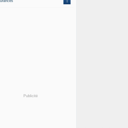
urances
1
Publicité