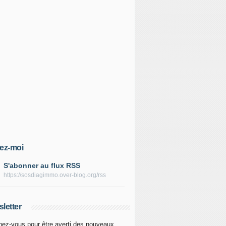
ez-moi
S'abonner au flux RSS
https://sosdiagimmo.over-blog.org/rss
letter
ez-vous pour être averti des nouveaux