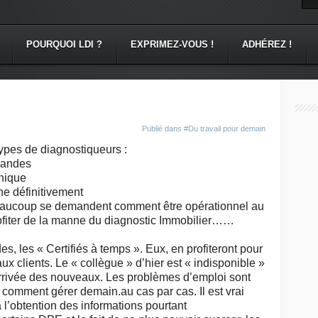
POURQUOI LDI ?
EXPRIMEZ-VOUS !
ADHÉREZ !
Publié dans
#Du travail pour demain
types de diagnostiqueurs :
mandes
nique
e définitivement
 beaucoup se demandent comment être opérationnel au
profiter de la manne du diagnostic Immobilier……
, les « Certifiés à temps ». Eux, en profiteront pour
clients. Le « collègue » d’hier est « indisponible »
arrivée des nouveaux. Les problèmes d’emploi sont
a comment gérer demain.au cas par cas. Il est vrai
à l’obtention des informations pourtant