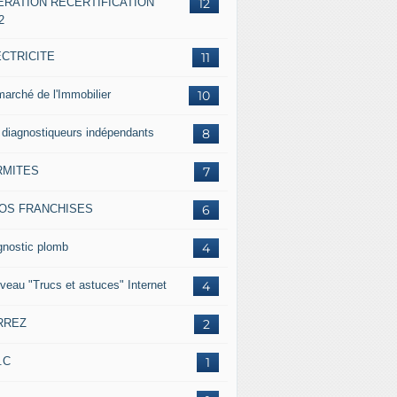
ERATION RECERTIFICATION
12
2
ECTRICITE
11
marché de l'Immobilier
10
 diagnostiqueurs indépendants
8
RMITES
7
FOS FRANCHISES
6
gnostic plomb
4
veau "Trucs et astuces" Internet
4
RREZ
2
.C
1