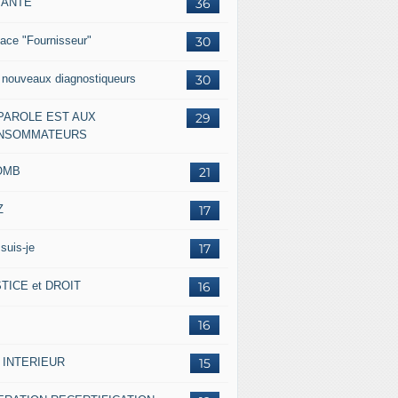
IANTE
36
ace "Fournisseur"
30
 nouveaux diagnostiqueurs
30
 PAROLE EST AUX
29
NSOMMATEURS
OMB
21
Z
17
suis-je
17
TICE et DROIT
16
16
 INTERIEUR
15