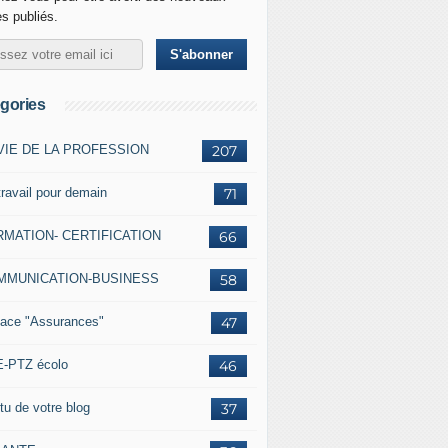
es publiés.
gories
VIE DE LA PROFESSION
207
travail pour demain
71
MATION- CERTIFICATION
66
MMUNICATION-BUSINESS
58
ace "Assurances"
47
-PTZ écolo
46
tu de votre blog
37