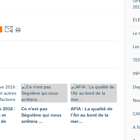
OP
201
EL
Le 
Les
TE
IN
Dia
Nou
e 2016 :
Ce n'est pas
AFIA : La qualité de
CA
 et
Ségolène qui nous
l’Air au bord de la
 de
arrêtera ...
mer…
A.N