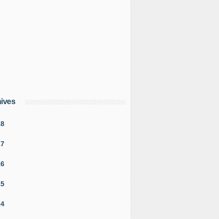
ives
18
17
16
15
14