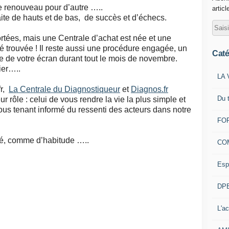
 le renouveau pour d’autre …..
articl
faite de hauts et de bas, de succès et d’échecs.
portées, mais une Centrale d’achat est née et une
é trouvée ! Il reste aussi une procédure engagée, un
Caté
te de votre écran durant tout le mois de novembre.
ier…..
LA 
fr,
La Centrale du Diagnostiqueur
et
Diagnos.fr
Du 
eur rôle : celui de vous rendre la vie la plus simple et
ous tenant informé du ressenti des acteurs dans notre
FOR
gé, comme d’habitude …..
CO
Esp
DPE
L'ac