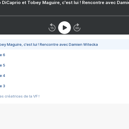
 DiCaprio et Tobey Maguire, c'est lui ! Rencontre avec Dam
bey Maguire, c'est lui ! Rencontre avec Damien Witecka
e 6
e 5
e 4
e 3
s créatrices de la VF !
e 2
e 1
e Mektoub My Love arrive enfin ! Rencontre avec Shaïn Boumedine et Sal