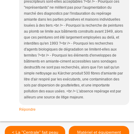
prescripteurs sont-elles acceptables ?<br /> - Pourquoi ces
"représentants" ne militent pas pour l'augmentation du
marché des diagnostics par l'instauration du repérage
amiante dans les parties privatives et maisons individuelles
louées à des tiers.<br /> - Pourquoi la recherche de peintures
au plomb se limite aux bâtiments construits avant 1949, alors
que ces peintures ont été largement employées au delà, et
interdites qu'en 1993 ?<br /> - Pourquoi les recherches
d'agents biologiques de dégradation se limitent-elles aux
termites ?<br /> - Pourquoi les éléments d'enveloppes de
bâtiments en amiante-ciment accessibles sans sondages
destructifs ne sont pas recherchés, alors que l'on sait qu'un
simple nettoyage au Kärcher produit 500 fibres d'amiante par
litre d'air respiré par les exécutants, une contamination des
sols par dispersion de gouttelettes, et une importante
pollution des eaux usées. <br /> L'absence repérage est par
ailleurs une source de litige majeure.
Répondre
< La "Centrale" fait peau
Matériel et équipement