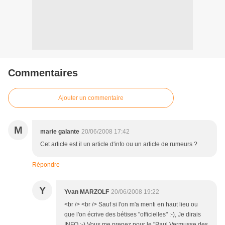
Commentaires
Ajouter un commentaire
M
marie galante
20/06/2008 17:42
Cet article est il un article d'info ou un article de rumeurs ?
Répondre
Y
Yvan MARZOLF
20/06/2008 19:22
<br /> <br /> Sauf si l'on m'a menti en haut lieu ou
que l'on écrive des bétises "officielles" :-), Je dirais
INFO :-) Vous me prenez pour le "Paul Vermusse des