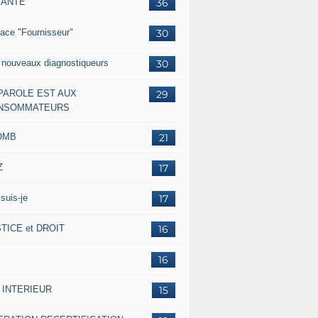
IANTE
36
ace "Fournisseur"
30
 nouveaux diagnostiqueurs
30
 PAROLE EST AUX
29
NSOMMATEURS
OMB
21
Z
17
suis-je
17
TICE et DROIT
16
16
 INTERIEUR
15