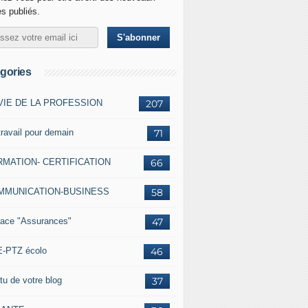
es publiés.
gories
VIE DE LA PROFESSION
207
travail pour demain
71
MATION- CERTIFICATION
66
MMUNICATION-BUSINESS
58
ace "Assurances"
47
-PTZ écolo
46
tu de votre blog
37