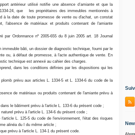
port antérieur utilisé notifie une absence d’amiante et que la
e R 1334-24, que les propriétaires des immeubles mentionnés à
tard à la date de toute promesse de vente ou d'achat, un constat
t, l'absence de matériaux et produits contenant de l'amiante
séré par Ordonnance nº 2005-655 du 8 juin 2005 art. 18 Journal
 immeuble bâti, un dossier de diagnostic technique, fourni par le
te ou, à défaut de promesse, à l'acte authentique de vente. En
ostic technique est annexé au cahier des charges.
end, dans les conditions définies par les dispositions qui les
plomb prévu aux articles L. 1334-5 et L. 1334-6 du code de la
Suiv
bsence de matériaux ou produits contenant de l'amiante prévu à
 dans le bâtiment prévu à l'article L. 133-6 du présent code ;
 naturel prévu à l'article L. 134-6 du présent code ;
rticle L. 125-5 du code de l'environnement, l'état des risques
News
me alinéa du I du même article ;
e prévu à l'article L. 134-1 du présent code.
Abonn