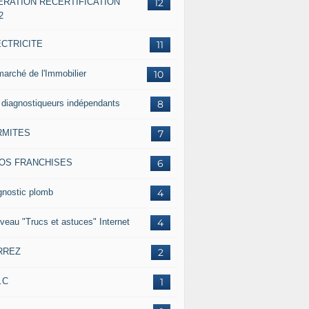
ERATION RECERTIFICATION
12
2
ECTRICITE
11
marché de l'Immobilier
10
 diagnostiqueurs indépendants
8
RMITES
7
FOS FRANCHISES
6
gnostic plomb
4
veau "Trucs et astuces" Internet
4
RREZ
2
.C
1