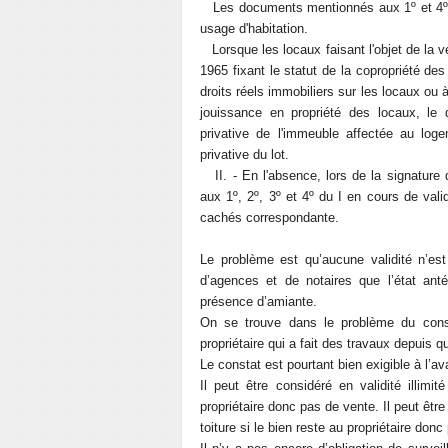
Les documents mentionnés aux 1º et 4º n
usage d'habitation.
Lorsque les locaux faisant l'objet de la ve
1965 fixant le statut de la copropriété de
droits réels immobiliers sur les locaux ou à 
jouissance en propriété des locaux, le
privative de l'immeuble affectée au log
privative du lot.
II. - En l'absence, lors de la signature
aux 1º, 2º, 3º et 4º du I en cours de vali
cachés correspondante.
Le problème est qu’aucune validité n’es
d’agences et de notaires que l’état anté
présence d’amiante.
On se trouve dans le problème du const
propriétaire qui a fait des travaux depuis q
Le constat est pourtant bien exigible à l’
Il peut être considéré en validité illim
propriétaire donc pas de vente. Il peut être
toiture si le bien reste au propriétaire don