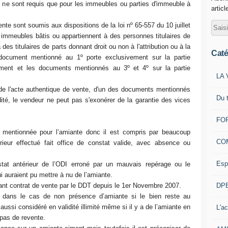
e sont requis que pour les immeubles ou parties d'immeuble à
articl
nte sont soumis aux dispositions de la loi nº 65-557 du 10 juillet
s immeubles bâtis ou appartiennent à des personnes titulaires de
des titulaires de parts donnant droit ou non à l'attribution ou à la
Caté
 document mentionné au 1º porte exclusivement sur la partie
ement et les documents mentionnés au 3º et 4º sur la partie
LA 
 de l'acte authentique de vente, d'un des documents mentionnés
Du 
dité, le vendeur ne peut pas s'exonérer de la garantie des vices
FOR
t mentionnée pour l’amiante donc il est compris par beaucoup
CO
rieur effectué fait office de constat valide, avec absence ou
Esp
at antérieur de l’ODI erroné par un mauvais repérage ou le
ui auraient pu mettre à nu de l’amiante.
DPE
avant contrat de vente par le DDT depuis le 1er Novembre 2007.
ité dans le cas de non présence d’amiante si le bien reste au
 aussi considéré en validité illimité même si il y a de l’amiante en
L'ac
c pas de revente.