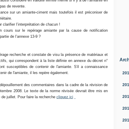
 aussi considéré en validité illimité même si il y a de l’amiante en
c pas de revente.
llance sur un amiante-ciment mais toutefois il est préconiser de
iétaire.
r clarifier l’interprétation de chacun !
n cours sur le repérage amiante par la cause de notification
partie de l’annexe 13-9 ?
érage recherche et constate de visu la présence de matériaux et
Arch
tifs, qui correspondent à la liste définie en annexe du décret n°
ont susceptibles de contenir de l'amiante. S'il a connaissance
20
enir de l'amiante, il les repère également.
20
dépouillement des commentaires dans la cadre de la révision de
tembre 2008. Le texte de la norme révisée devrait être mis en
20
de juillet. Pour faire la recherche
cliquez ici
20
20