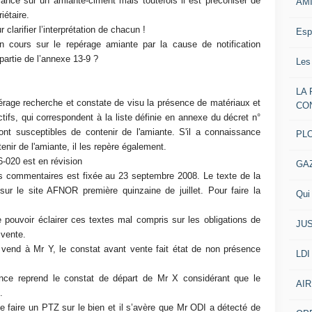
llance sur un amiante-ciment mais toutefois il est préconiser de
AM
iétaire.
r clarifier l’interprétation de chacun !
Esp
n cours sur le repérage amiante par la cause de notification
partie de l’annexe 13-9 ?
Les
LA
érage recherche et constate de visu la présence de matériaux et
CO
tifs, qui correspondent à la liste définie en annexe du décret n°
ont susceptibles de contenir de l'amiante. S'il a connaissance
PL
enir de l'amiante, il les repère également.
020 est en révision
GA
s commentaires est fixée au 23 septembre 2008. Le texte de la
sur le site AFNOR première quinzaine de juillet. Pour faire la
Qui 
pouvoir éclairer ces textes mal compris sur les obligations de
JUS
 vente.
vend à Mr Y, le constat avant vente fait état de non présence
LDI
ce reprend le constat de départ de Mr X considérant que le
AIR
.
faire un PTZ sur le bien et il s’avère que Mr ODI a détecté de