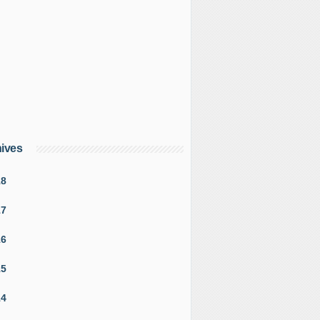
ives
18
17
16
15
14