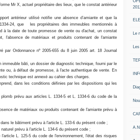
OP
rme Mr X, actuel propriétaire des lieux, que le constat antérieur
201
port antérieur utilisé notifie une absence d’amiante et que la
EL
e R 1334-24, que les propriétaires des immeubles mentionnés à
tard à la date de toute promesse de vente ou d'achat, un constat
Le 
t, l'absence de matériaux et produits contenant de l'amiante
Les
séré par Ordonnance nº 2005-655 du 8 juin 2005 art. 18 Journal
TE
 immeuble bâti, un dossier de diagnostic technique, fourni par le
te ou, à défaut de promesse, à l'acte authentique de vente. En
IN
ostic technique est annexé au cahier des charges.
end, dans les conditions définies par les dispositions qui les
Dia
plomb prévu aux articles L. 1334-5 et L. 1334-6 du code de la
Nou
bsence de matériaux ou produits contenant de l'amiante prévu à
CA
 dans le bâtiment prévu à l'article L. 133-6 du présent code ;
A.N
 naturel prévu à l'article L. 134-6 du présent code ;
rticle L. 125-5 du code de l'environnement, l'état des risques