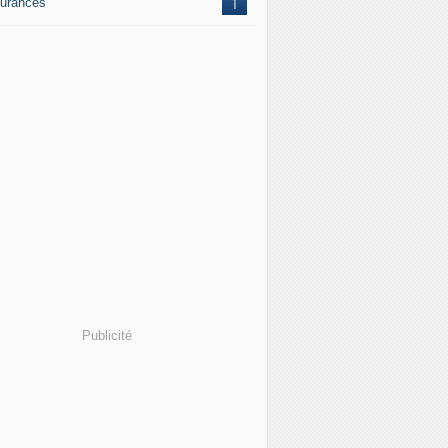
urances
1
Publicité