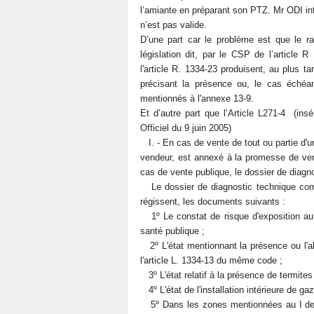
l’amiante en préparant son PTZ. Mr ODI info
n’est pas valide.
D’une part car le problème est que le rap
législation dit, par le CSP de l’articl
l'article R. 1334-23 produisent, au plus 
précisant la présence ou, le cas échéan
mentionnés à l'annexe 13-9.
Et d’autre part que l’Article L271-4 (in
Officiel du 9 juin 2005)
I. - En cas de vente de tout ou partie d'un
vendeur, est annexé à la promesse de ven
cas de vente publique, le dossier de diagn
Le dossier de diagnostic technique compr
régissent, les documents suivants :
1º Le constat de risque d'exposition au 
santé publique ;
2º L'état mentionnant la présence ou l'a
l'article L. 1334-13 du même code ;
3º L'état relatif à la présence de termites
4º L'état de l'installation intérieure de gaz
5º Dans les zones mentionnées au I de l'a