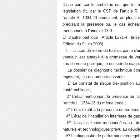
D’une part car le problème est que le rap
législation dit, par le CSP de l’articl
l'article R. 1334-23 produisent, au plus 
précisant la présence ou, le cas échéan
mentionnés à l'annexe 13-9.
Et d’autre part que l’Article L271-4 (in
Officiel du 9 juin 2005)
I. - En cas de vente de tout ou partie d'un
vendeur, est annexé à la promesse de ven
cas de vente publique, le dossier de diagn
Le dossier de diagnostic technique compr
régissent, les documents suivants :
1º Le constat de risque d'exposition au 
santé publique ;
2º L'état mentionnant la présence ou l'a
l'article L. 1334-13 du même code ;
3º L'état relatif à la présence de termites
4º L'état de l'installation intérieure de gaz
5º Dans les zones mentionnées au I de l'a
naturels et technologiques prévu au deuxiè
6º Le diagnostic de performance énergétiqu