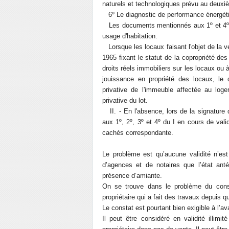
naturels et technologiques prévu au deuxiè
6º Le diagnostic de performance énergétiqu
Les documents mentionnés aux 1º et 4º n
usage d'habitation.
Lorsque les locaux faisant l'objet de la ve
1965 fixant le statut de la copropriété de
droits réels immobiliers sur les locaux ou à 
jouissance en propriété des locaux, le
privative de l'immeuble affectée au log
privative du lot.
II. - En l'absence, lors de la signature
aux 1º, 2º, 3º et 4º du I en cours de vali
cachés correspondante.
Le problème est qu’aucune validité n’es
d’agences et de notaires que l’état anté
présence d’amiante.
On se trouve dans le problème du const
propriétaire qui a fait des travaux depuis q
Le constat est pourtant bien exigible à l’
Il peut être considéré en validité illim