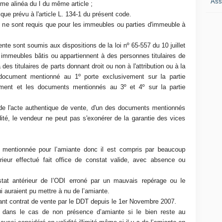
Ass
me alinéa du I du même article ;
e prévu à l'article L. 134-1 du présent code.
e sont requis que pour les immeubles ou parties d'immeuble à
nte sont soumis aux dispositions de la loi nº 65-557 du 10 juillet
s immeubles bâtis ou appartiennent à des personnes titulaires de
des titulaires de parts donnant droit ou non à l'attribution ou à la
 document mentionné au 1º porte exclusivement sur la partie
ement et les documents mentionnés au 3º et 4º sur la partie
 de l'acte authentique de vente, d'un des documents mentionnés
dité, le vendeur ne peut pas s'exonérer de la garantie des vices
t mentionnée pour l’amiante donc il est compris par beaucoup
rieur effectué fait office de constat valide, avec absence ou
at antérieur de l’ODI erroné par un mauvais repérage ou le
ui auraient pu mettre à nu de l’amiante.
avant contrat de vente par le DDT depuis le 1er Novembre 2007.
ité dans le cas de non présence d’amiante si le bien reste au