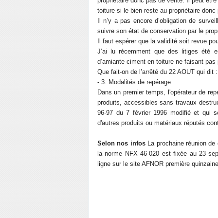
propriétaire donc pas de vente. Il peut être
toiture si le bien reste au propriétaire don
Il n’y a pas encore d’obligation de survei
suivre son état de conservation par le propr
Il faut espérer que la validité soit revue pou
J’ai lu récemment que des litiges été e
d’amiante ciment en toiture ne faisant pas 
Que fait-on de l’arrêté du 22 AOUT qui dit :
- 3. Modalités de repérage
Dans un premier temps, l'opérateur de rep
produits, accessibles sans travaux destruc
96-97 du 7 février 1996 modifié et qui s
d'autres produits ou matériaux réputés cont
Selon nos infos
La prochaine réunion de 
la norme NFX 46-020 est fixée au 23 sep
ligne sur le site AFNOR première quinzaine 