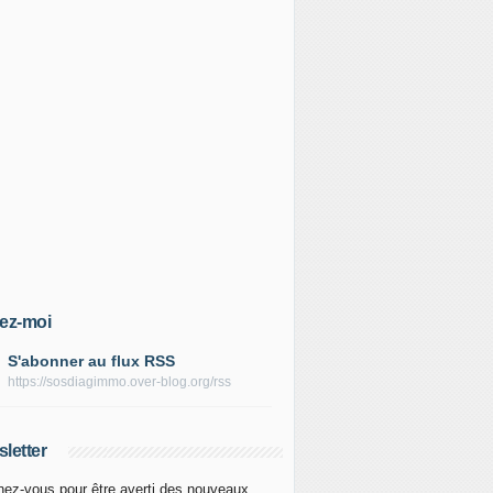
ez-moi
S'abonner au flux RSS
https://sosdiagimmo.over-blog.org/rss
letter
ez-vous pour être averti des nouveaux