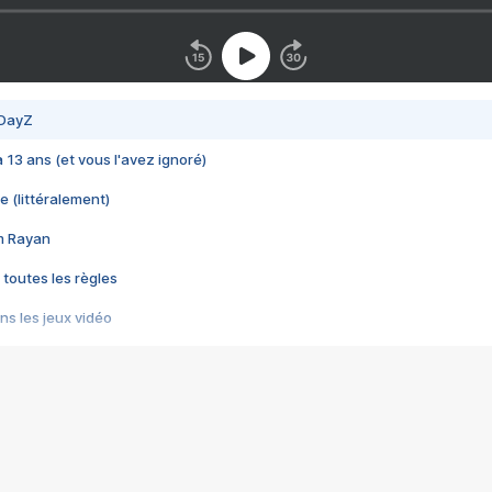
 DayZ
 a 13 ans (et vous l'avez ignoré)
e (littéralement)
im Rayan
 toutes les règles
s les jeux vidéo
us choquant de Rockstar ? - Le scandale BULLY
e plus moche de Steam
du RÊVE tourne au CAUCHEMAR
pendant 8 heures