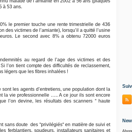
onnu malade de l’amiante en 2002 à 56 ans (plaques
5 à 53 ans.
10% le premier touche une rente trimestrielle de 436
 des victimes de l’amiante), lorsqu’il a quitté l’usine
 euros. Le second avec 8% a obtenu 72000 euros
ndemnités au regard de l’age des victimes et des
Si l’on tient compte des difficultés de reclassement,
légers que les fibres inhalées !
Suiv
 sont les agents d’entretiens, une population dont la
t la vie professionnelle ….. A ce jour ils sont encore
ue l’on devine, les résultats des scanners “ haute
News
t sans doute des “privilégiés“ en matière de suivi et
s ferblantiers, soudeurs, installateurs sanitaires et
Abonn