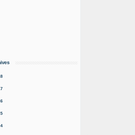
ives
18
17
16
15
14