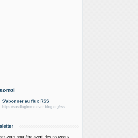
ez-moi
S'abonner au flux RSS
https://sosdiagimmo.over-blog.org/rss
letter
ez-vous pour être averti des nouveaux