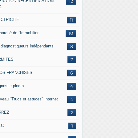
ERATION RECERTIFICATION
12
2
ECTRICITE
11
marché de l'Immobilier
10
 diagnostiqueurs indépendants
8
RMITES
7
FOS FRANCHISES
6
gnostic plomb
4
veau "Trucs et astuces" Internet
4
RREZ
2
.C
1