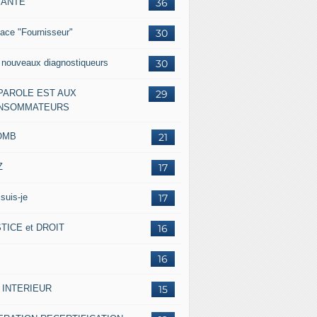
IANTE
36
ace "Fournisseur"
30
 nouveaux diagnostiqueurs
30
 PAROLE EST AUX
29
NSOMMATEURS
OMB
21
Z
17
suis-je
17
TICE et DROIT
16
16
 INTERIEUR
15