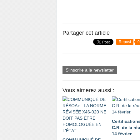
Partager cet article
Repost
0
S'inscrire à la newsletter
Vous aimerez aussi :
Certifications
C.R. de la ré
14 février.