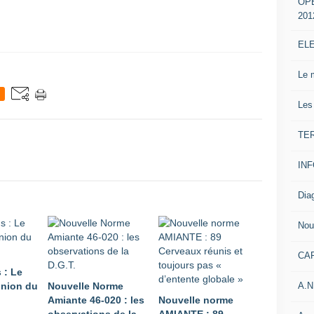
OP
201
EL
Le 
Les
TE
IN
Dia
Nou
CA
 : Le
A.N
union du
Nouvelle Norme
Amiante 46-020 : les
Nouvelle norme