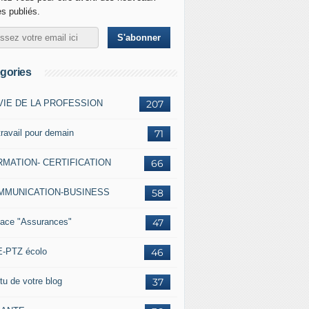
es publiés.
gories
VIE DE LA PROFESSION
207
travail pour demain
71
MATION- CERTIFICATION
66
MMUNICATION-BUSINESS
58
ace "Assurances"
47
-PTZ écolo
46
tu de votre blog
37