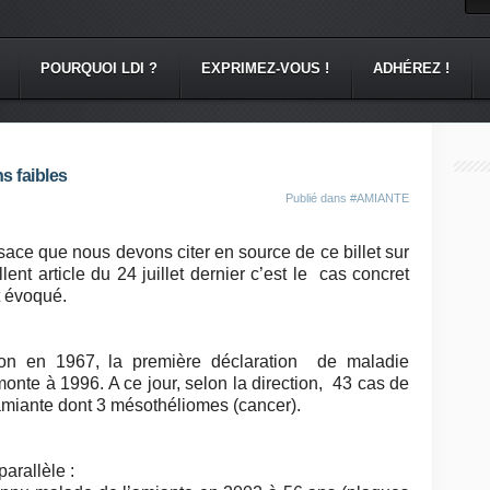
POURQUOI LDI ?
EXPRIMEZ-VOUS !
ADHÉREZ !
s faibles
Publié dans
#AMIANTE
sace que nous devons citer en source de ce billet sur
lent article du 24 juillet dernier c’est le cas concret
t évoqué.
on en 1967, la première déclaration de maladie
monte à 1996. A ce jour, selon la direction, 43 cas de
’amiante dont 3 mésothéliomes (cancer).
arallèle :