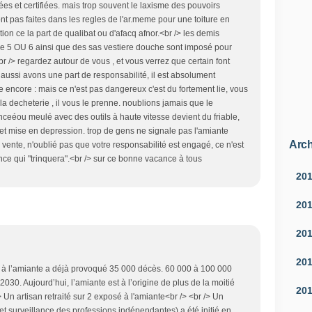
mées et certifiées. mais trop souvent le laxisme des pouvoirs
nt pas faites dans les regles de l'ar.meme pour une toiture en
ation ce la part de qualibat ou d'afacq afnor.<br /> les demis
 5 OU 6 ainsi que des sas vestiere douche sont imposé pour
r /> regardez autour de vous , et vous verrez que certain font
 aussi avons une part de responsabilité, il est absolument
 encore : mais ce n'est pas dangereux c'est du fortement lie, vous
a decheterie , il vous le prenne. noublions jamais que le
nceéou meulé avec des outils à haute vitesse devient du friable,
 et mise en depression. trop de gens ne signale pas l'amiante
Arch
vente, n'oublié pas que votre responsabilité est engagé, ce n'est
nce qui "trinquera".<br /> sur ce bonne vacance à tous
20
20
20
20
ion à l’amiante a déjà provoqué 35 000 décès. 60 000 à 100 000
2030. Aujourd’hui, l’amiante est à l’origine de plus de la moitié
20
 Un artisan retraité sur 2 exposé à l'amiante<br /> <br /> Un
 surveillance des professions indépendantes) a été initié en