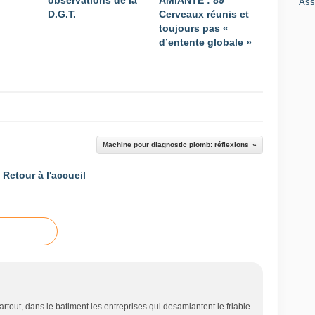
observations de la
AMIANTE : 89
Ass
D.G.T.
Cerveaux réunis et
toujours pas «
d’entente globale »
Machine pour diagnostic plomb: réflexions
Retour à l'accueil
artout, dans le batiment les entreprises qui desamiantent le friable