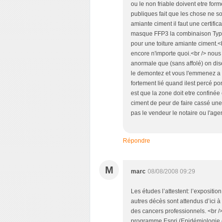
ou le non friable doivent etre for
publiques fait que les chose ne so
amiante ciment il faut une certific
masque FFP3 la combinaison Type
pour une toiture amiante ciment.<b
encore n'importe quoi.<br /> nous
anormale que (sans affolé) on dise
le demontez et vous l'emmenez a l
fortement lié quand ilest percé po
est que la zone doit etre confinée
ciment de peur de faire cassé une 
pas le vendeur le notaire ou l'age
Répondre
M
marc
08/08/2008 09:29
Les études l’attestent: l’exposit
autres décès sont attendus d’ici à 
des cancers professionnels. <br />
programme Espri (Epidémiologie et