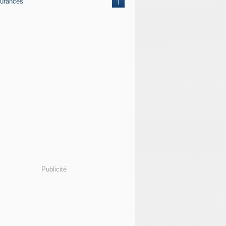
urances
1
Publicité