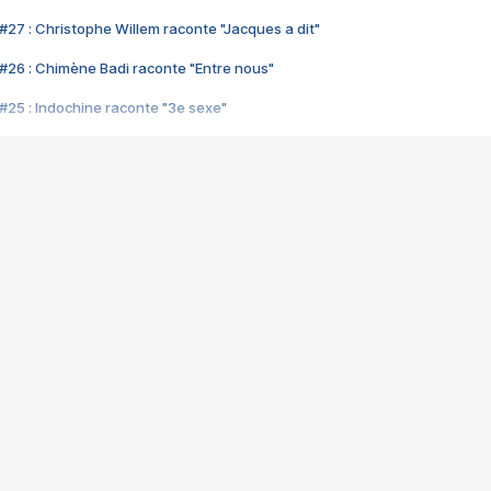
#27 : Christophe Willem raconte "Jacques a dit"
#26 : Chimène Badi raconte "Entre nous"
#25 : Indochine raconte "3e sexe"
#24 : Zaho raconte "C'est chelou"
#23 : Patrick Bruel raconte "Au café des délices"
#22 : Kyo raconte "Le chemin"
#21 : Nolwenn Leroy raconte "Cassé"
#20 : Patrick Hernandez raconte "Born to be alive"
#19 : Lorie raconte "Près de moi"
#18 : Michael Jones raconte "A nos actes manqués" (avec Jean-Jacque
#17 : Khaled raconte "Aïcha"
#16 : Corneille raconte "Parce qu'on vient de loin"