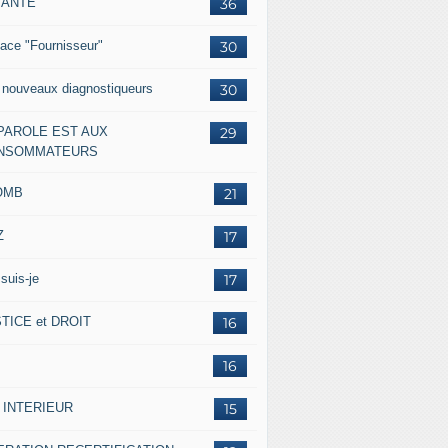
IANTE
36
ace "Fournisseur"
30
 nouveaux diagnostiqueurs
30
 PAROLE EST AUX
29
NSOMMATEURS
OMB
21
Z
17
suis-je
17
TICE et DROIT
16
16
 INTERIEUR
15