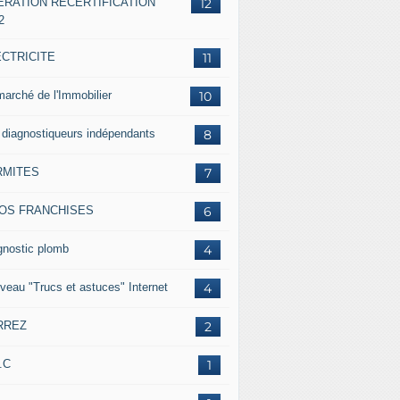
ERATION RECERTIFICATION
12
2
ECTRICITE
11
marché de l'Immobilier
10
 diagnostiqueurs indépendants
8
RMITES
7
FOS FRANCHISES
6
gnostic plomb
4
veau "Trucs et astuces" Internet
4
RREZ
2
.C
1