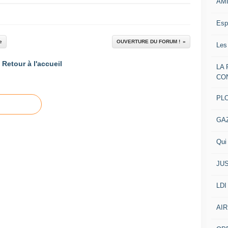
AM
Esp
e
OUVERTURE DU FORUM !
Les
Retour à l'accueil
LA
CO
PL
GA
Qui 
JUS
LDI
AIR