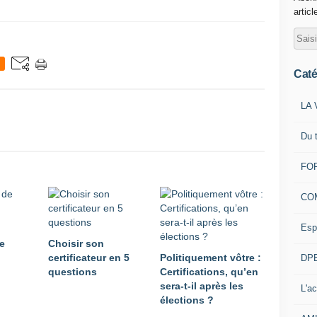
articl
Caté
LA 
Du 
FOR
CO
Esp
e
Choisir son
:
certificateur en 5
Politiquement vôtre :
DPE
questions
Certifications, qu’en
sera-t-il après les
L'ac
élections ?