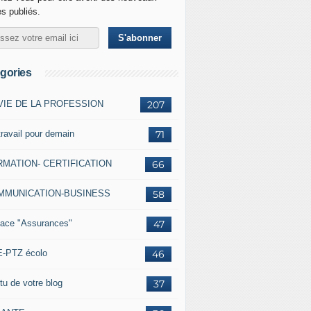
es publiés.
gories
VIE DE LA PROFESSION
207
travail pour demain
71
MATION- CERTIFICATION
66
MMUNICATION-BUSINESS
58
ace "Assurances"
47
-PTZ écolo
46
tu de votre blog
37