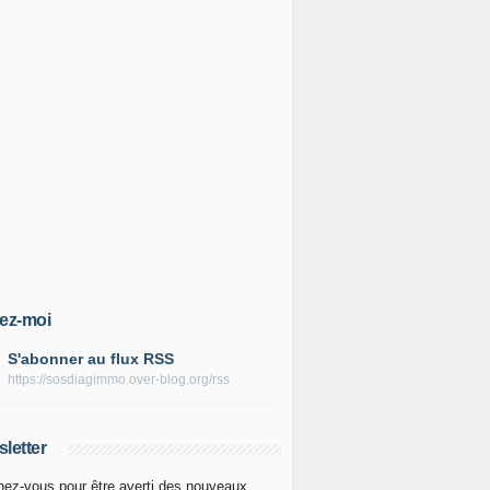
ez-moi
S'abonner au flux RSS
https://sosdiagimmo.over-blog.org/rss
letter
ez-vous pour être averti des nouveaux