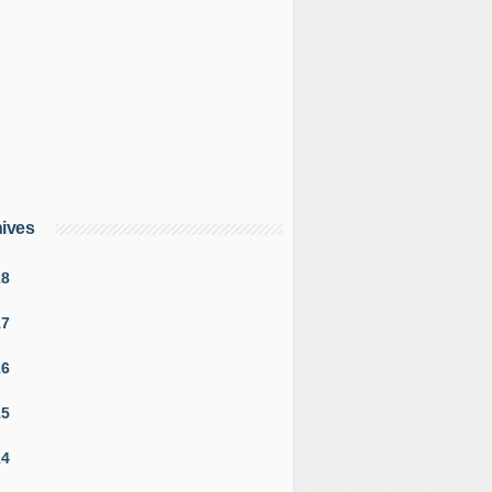
ives
18
17
16
15
14