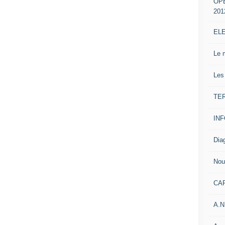
OP
201
EL
Le 
Les
TE
IN
Dia
Nou
CA
A.N