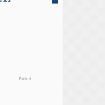
urances
1
Publicité