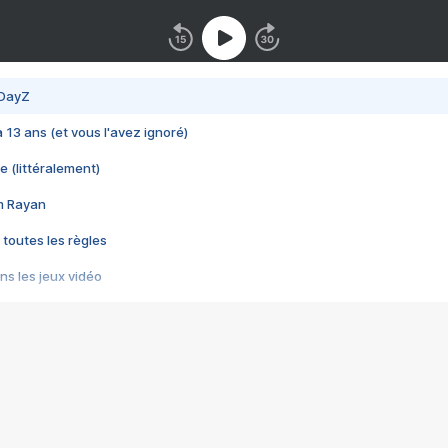
 DayZ
 a 13 ans (et vous l'avez ignoré)
e (littéralement)
im Rayan
 toutes les règles
s les jeux vidéo
us choquant de Rockstar ? - Le scandale BULLY
e plus moche de Steam
du RÊVE tourne au CAUCHEMAR
pendant 8 heures