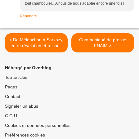
tout chambouler... A nous de nous adapter encore une fois !
Répondre
< De Mélenchon à Sarkozy,
Communiqué de presse
entre révolution et raison :
FNAIM >
La recertification et les
perspectives d’évolution du
diagnostiqueur immobilier.
Hébergé par Overblog
Top articles
Pages
Contact
Signaler un abus
C.G.U.
Cookies et données personnelles
Préférences cookies