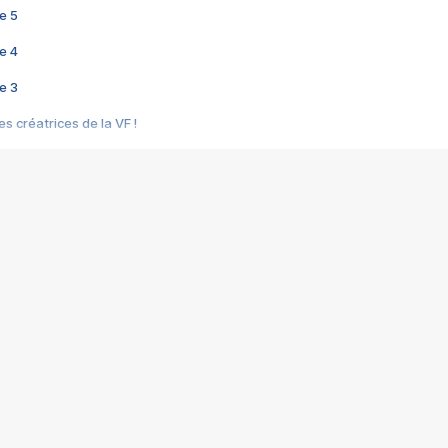
e 5
e 4
e 3
s créatrices de la VF !
e 2
e 1
e Mektoub My Love arrive enfin ! Rencontre avec Shaïn Boumedine et Sal
i : après Toni en famille
elle réalise le bouleversant Dites lui que je l'aime
ais ! Rencontre autour de Vie privée de Rebecca Zlotowski
 de Marguerite, Grave... Rencontre avec Ella Rumpf
 Les Rêveurs, un film intime sur la santé mentale
a avec un film sur le mouvement des Gilets jaunes