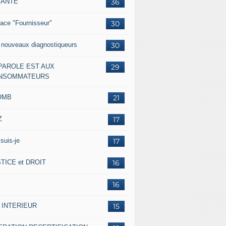
IANTE
36
ace "Fournisseur"
30
 nouveaux diagnostiqueurs
30
 PAROLE EST AUX
29
NSOMMATEURS
OMB
21
Z
17
suis-je
17
TICE et DROIT
16
16
 INTERIEUR
15