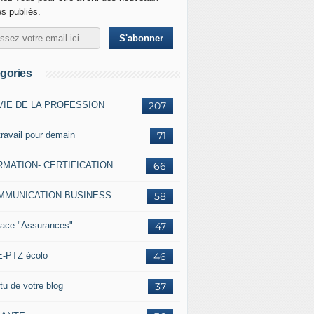
es publiés.
gories
VIE DE LA PROFESSION
207
travail pour demain
71
MATION- CERTIFICATION
66
MMUNICATION-BUSINESS
58
ace "Assurances"
47
-PTZ écolo
46
tu de votre blog
37