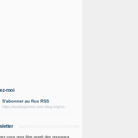
ez-moi
S'abonner au flux RSS
https://sosdiagimmo.over-blog.org/rss
letter
ez-vous pour être averti des nouveaux