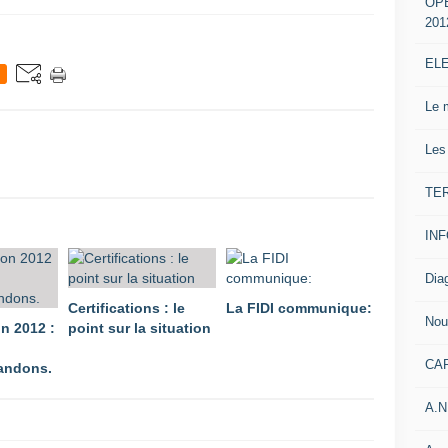
OP
201
EL
Le 
Les
TE
IN
Dia
Certifications : le
La FIDI communique:
Nou
on 2012 :
point sur la situation
CA
andons.
A.N