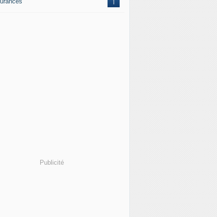
urances
1
Publicité