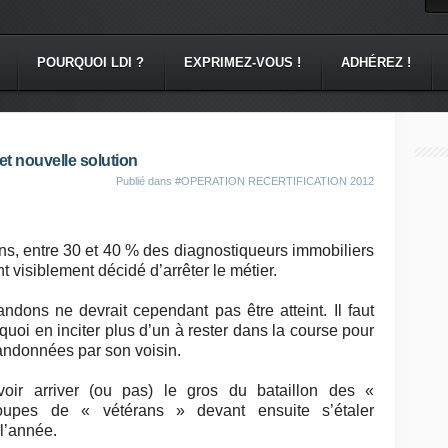
POURQUOI LDI ?
EXPRIMEZ-VOUS !
ADHÉREZ !
 et nouvelle solution
Publié dans
#OPERATION RECERTIFICATION 2012
ons, entre 30 et 40 % des diagnostiqueurs immobiliers
nt visiblement décidé d’arrêter le métier.
dons ne devrait cependant pas être atteint. Il faut
quoi en inciter plus d’un à rester dans la course pour
andonnées par son voisin.
oir arriver (ou pas) le gros du bataillon des «
roupes de « vétérans » devant ensuite s’étaler
 l’année.