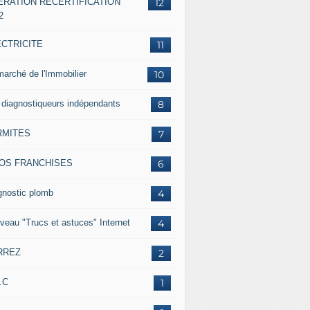
ERATION RECERTIFICATION
12
2
ECTRICITE
11
marché de l'Immobilier
10
 diagnostiqueurs indépendants
8
RMITES
7
FOS FRANCHISES
6
gnostic plomb
4
veau "Trucs et astuces" Internet
4
RREZ
2
.C
1