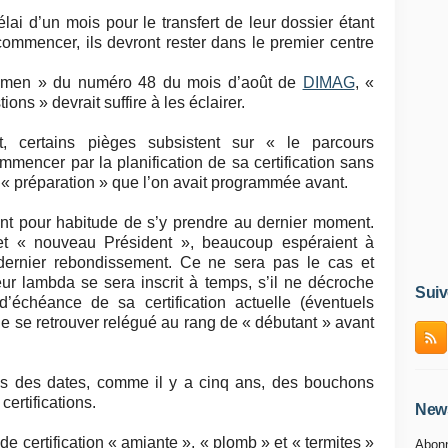
ai d’un mois pour le transfert de leur dossier étant
commencer, ils devront rester dans le premier centre
xamen » du numéro 48 du mois d’août de
DIMAG
, «
ions » devrait suffire à les éclairer.
, certains pièges subsistent sur « le parcours
ommencer par la planification de sa certification sans
n « préparation » que l’on avait programmée avant.
nt pour habitude de s’y prendre au dernier moment.
et « nouveau Président », beaucoup espéraient à
ernier rebondissement. Ce ne sera pas le cas et
r lambda se sera inscrit à temps, s’il ne décroche
Suiv
échéance de sa certification actuelle (éventuels
t de se retrouver relégué au rang de « débutant » avant
ons des dates, comme il y a cinq ans, des bouchons
certifications.
News
e certification « amiante », « plomb » et « termites »
Abonn