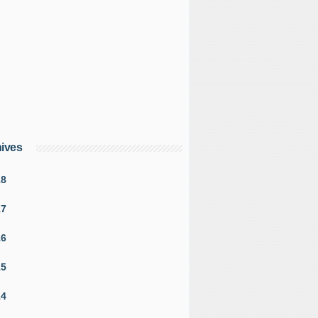
ives
18
17
16
15
14