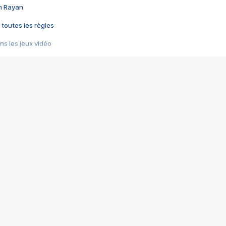
im Rayan
 toutes les règles
s les jeux vidéo
us choquant de Rockstar ? - Le scandale BULLY
e plus moche de Steam
du RÊVE tourne au CAUCHEMAR
pendant 8 heures
it… à tort
umiliés par un jeu vidéo
ire - Final Fantasy 8
ti un empire - Age of Empires
story DOFUS
tard, il crée l'un des pires jeux de tous les temps, MindsEye.