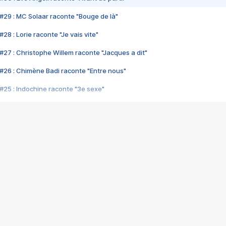
#29 : MC Solaar raconte "Bouge de là"
28 : Lorie raconte "Je vais vite"
#27 : Christophe Willem raconte "Jacques a dit"
#26 : Chimène Badi raconte "Entre nous"
#25 : Indochine raconte "3e sexe"
#24 : Zaho raconte "C'est chelou"
#23 : Patrick Bruel raconte "Au café des délices"
#22 : Kyo raconte "Le chemin"
#21 : Nolwenn Leroy raconte "Cassé"
#20 : Patrick Hernandez raconte "Born to be alive"
#19 : Lorie raconte "Près de moi"
#18 : Michael Jones raconte "A nos actes manqués" (avec Jean-Jacque