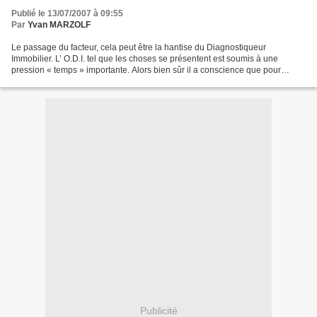
Publié le 13/07/2007 à 09:55
Par
Yvan MARZOLF
Le passage du facteur, cela peut être la hantise du Diagnostiqueur
Immobilier. L’ O.D.I. tel que les choses se présentent est soumis à une
pression « temps » importante. Alors bien sûr il a conscience que pour
assurer sa rentabilité économique, il sera...
Publicité