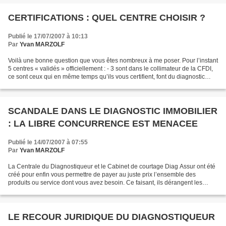
CERTIFICATIONS : QUEL CENTRE CHOISIR ?
Publié le 17/07/2007 à 10:13
Par
Yvan MARZOLF
Voilà une bonne question que vous êtes nombreux à me poser. Pour l’instant
5 centres « validés » officiellement : - 3 sont dans le collimateur de la CFDI,
ce sont ceux qui en même temps qu’ils vous certifient, font du diagnostic
immobilier de façon plus...
SCANDALE DANS LE DIAGNOSTIC IMMOBILIER
: LA LIBRE CONCURRENCE EST MENACEE
Publié le 14/07/2007 à 07:55
Par
Yvan MARZOLF
La Centrale du Diagnostiqueur et le Cabinet de courtage Diag Assur ont été
créé pour enfin vous permettre de payer au juste prix l’ensemble des
produits ou service dont vous avez besoin. Ce faisant, ils dérangent les
petites habitudes. En attendant, ils...
LE RECOUR JURIDIQUE DU DIAGNOSTIQUEUR