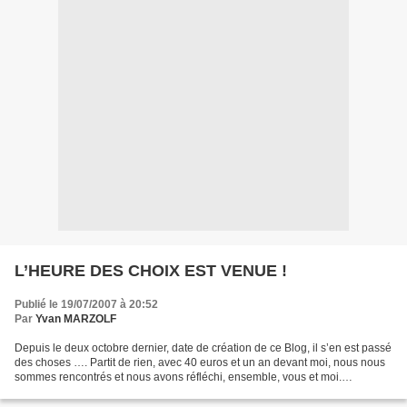
L’HEURE DES CHOIX EST VENUE !
Publié le 19/07/2007 à 20:52
Par
Yvan MARZOLF
Depuis le deux octobre dernier, date de création de ce Blog, il s’en est passé
des choses …. Partit de rien, avec 40 euros et un an devant moi, nous nous
sommes rencontrés et nous avons réfléchi, ensemble, vous et moi.
Aujourd’hui, tous ont accès à un...