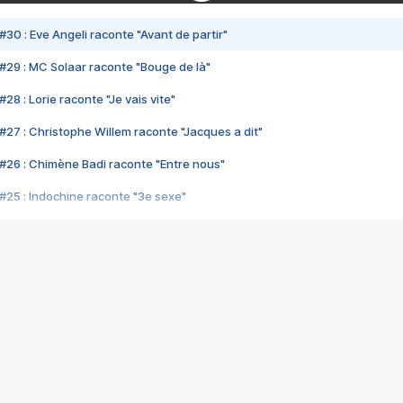
#30 : Eve Angeli raconte "Avant de partir"
#29 : MC Solaar raconte "Bouge de là"
28 : Lorie raconte "Je vais vite"
#27 : Christophe Willem raconte "Jacques a dit"
#26 : Chimène Badi raconte "Entre nous"
#25 : Indochine raconte "3e sexe"
#24 : Zaho raconte "C'est chelou"
#23 : Patrick Bruel raconte "Au café des délices"
#22 : Kyo raconte "Le chemin"
#21 : Nolwenn Leroy raconte "Cassé"
#20 : Patrick Hernandez raconte "Born to be alive"
#19 : Lorie raconte "Près de moi"