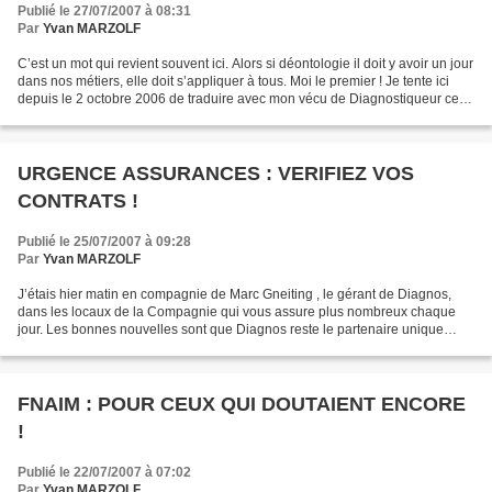
Publié le 27/07/2007 à 08:31
Par
Yvan MARZOLF
C’est un mot qui revient souvent ici. Alors si déontologie il doit y avoir un jour
dans nos métiers, elle doit s’appliquer à tous. Moi le premier ! Je tente ici
depuis le 2 octobre 2006 de traduire avec mon vécu de Diagnostiqueur ce
que nous ressentons...
URGENCE ASSURANCES : VERIFIEZ VOS
CONTRATS !
Publié le 25/07/2007 à 09:28
Par
Yvan MARZOLF
J’étais hier matin en compagnie de Marc Gneiting , le gérant de Diagnos,
dans les locaux de la Compagnie qui vous assure plus nombreux chaque
jour. Les bonnes nouvelles sont que Diagnos reste le partenaire unique
privilégié de cette compagnie pour le...
FNAIM : POUR CEUX QUI DOUTAIENT ENCORE
!
Publié le 22/07/2007 à 07:02
Par
Yvan MARZOLF