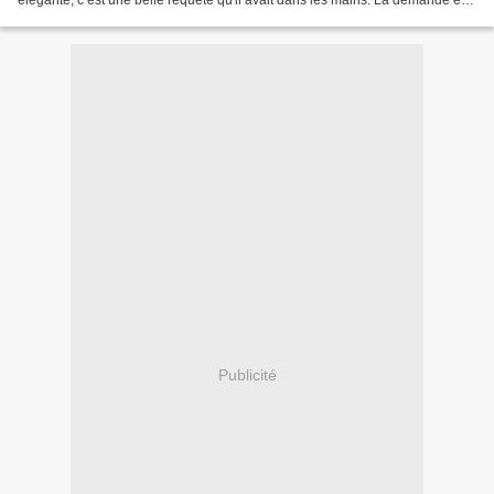
élégante, c’est une belle requête qu'il avait dans les mains. La demande est
précise comme une frappe...
Publicité