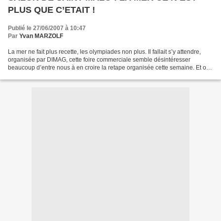
PLUS QUE C’ETAIT !
Publié le 27/06/2007 à 10:47
Par
Yvan MARZOLF
La mer ne fait plus recette, les olympiades non plus. Il fallait s’y attendre,
organisée par DIMAG, cette foire commerciale semble désintéresser
beaucoup d’entre nous à en croire la retape organisée cette semaine. Et oui
les consommateurs ne sont plus...