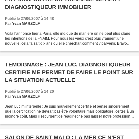
DIAGNOSTIQUEUR IMMOBILIER
Publié le 27/06/2007 à 14:48
Par
Yvan MARZOLF
Voilà l’annonce hier à Paris, elle indique de manière on ne peut plus claire
les intentions de la FNAIM. Pour nous les vieux c’est plus vraiment une
nouvelle, cela faisait dix ans qu’elle cherchait comment y parvenir. Bravo
bien joué, si un jour vous...
TEMOIGNAGE : JEAN LUC, DIAGNOSTIQUEUR
CERTIFIE ME PERMET DE FAIRE LE POINT SUR
LA SITUATION ACTUELLE
Publié le 27/06/2007 à 14:20
Par
Yvan MARZOLF
Jean Luc m’interpelle : Je suis nouvellement certifié et pense sincèrement
que la certification ne devrait pas être volontaire mais obligatoire, certes à un
moindre coût. Mais il est urgent de réagir et ne pas laisser notre profession
se salir par des...
SALON DE SAINT MALO : LA MER CE N’EST