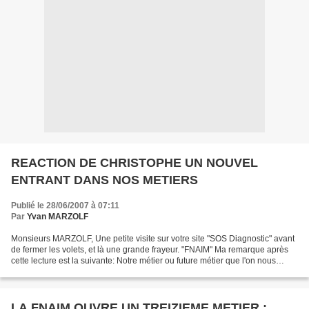
REACTION DE CHRISTOPHE UN NOUVEL
ENTRANT DANS NOS METIERS
Publié le 28/06/2007 à 07:11
Par
Yvan MARZOLF
Monsieurs MARZOLF, Une petite visite sur votre site "SOS Diagnostic" avant
de fermer les volets, et là une grande frayeur. "FNAIM" Ma remarque après
cette lecture est la suivante: Notre métier ou future métier que l'on nous
vends comme étant un métier...
LA FNAIM OUVRE UN TREIZIEME METIER :