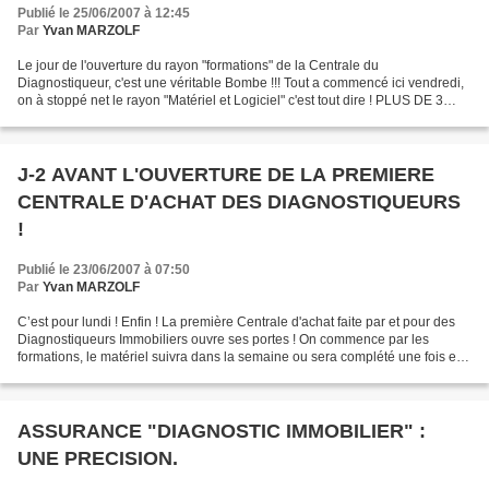
ACTUELLES !
Publié le 25/06/2007 à 12:45
Par
Yvan MARZOLF
Le jour de l'ouverture du rayon "formations" de la Centrale du
Diagnostiqueur, c'est une véritable Bombe !!! Tout a commencé ici vendredi,
on à stoppé net le rayon "Matériel et Logiciel" c'est tout dire ! PLUS DE 3
ANS D' EXPERIENCE = PLUS DE CERTICATION...
J-2 AVANT L'OUVERTURE DE LA PREMIERE
CENTRALE D'ACHAT DES DIAGNOSTIQUEURS
!
Publié le 23/06/2007 à 07:50
Par
Yvan MARZOLF
C’est pour lundi ! Enfin ! La première Centrale d'achat faite par et pour des
Diagnostiqueurs Immobiliers ouvre ses portes ! On commence par les
formations, le matériel suivra dans la semaine ou sera complété une fois en
ligne. Faut dire qu’on est un...
ASSURANCE "DIAGNOSTIC IMMOBILIER" :
UNE PRECISION.