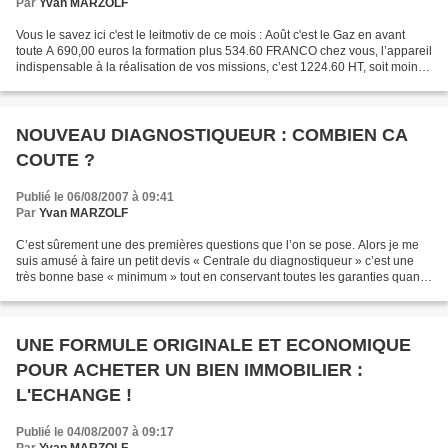
Par
Yvan MARZOLF
Vous le savez ici c'est le leitmotiv de ce mois : Août c'est le Gaz en avant
toute A 690,00 euros la formation plus 534.60 FRANCO chez vous, l’appareil
indispensable à la réalisation de vos missions, c’est 1224.60 HT, soit moins
de 1500 euros TTC tout...
NOUVEAU DIAGNOSTIQUEUR : COMBIEN CA
COUTE ?
Publié le 06/08/2007 à 09:41
Par
Yvan MARZOLF
C’est sûrement une des premières questions que l’on se pose. Alors je me
suis amusé à faire un petit devis « Centrale du diagnostiqueur » c’est une
très bonne base « minimum » tout en conservant toutes les garanties quand
à la qualité des prestations...
UNE FORMULE ORIGINALE ET ECONOMIQUE
POUR ACHETER UN BIEN IMMOBILIER :
L'ECHANGE !
Publié le 04/08/2007 à 09:17