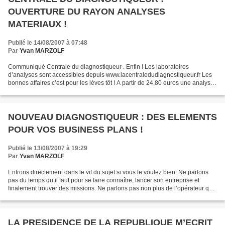
OUVERTURE DU RAYON ANALYSES
MATERIAUX !
Publié le 14/08/2007 à 07:48
Par
Yvan MARZOLF
Communiqué Centrale du diagnostiqueur . Enfin ! Les laboratoires
d’analyses sont accessibles depuis www.lacentraledudiagnostiqueur.fr Les
bonnes affaires c’est pour les lèves tôt ! A partir de 24.80 euros une analyse
MET ! Autant dire que cette fois la...
NOUVEAU DIAGNOSTIQUEUR : DES ELEMENTS
POUR VOS BUSINESS PLANS !
Publié le 13/08/2007 à 19:29
Par
Yvan MARZOLF
Entrons directement dans le vif du sujet si vous le voulez bien. Ne parlons
pas du temps qu’il faut pour se faire connaître, lancer son entreprise et
finalement trouver des missions. Ne parlons pas non plus de l’opérateur qui
ne fait que des DPE « pour...
LA PRESIDENCE DE LA REPUBLIQUE M’ECRIT