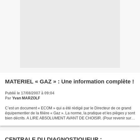
MATERIEL « GAZ » : Une information complète !
Publié le 17/08/2007 à 09:04
Par
Yvan MARZOLF
C’est un document « ECOM » qui a été rédigé par le Directeur de ce grand
équipementier de la filière « Gaz ». La norme, la pratique et les pièges y sont
bien décrits. A LIRE ABSOLUMENT AVANT DE CHOISIR. (Pour revenir sur
le blog servez vous de la flèche...
CENTRALE DU DIAGNOSTIQUEUR :