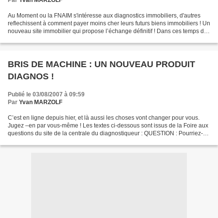
Par
Yvan MARZOLF
Au Moment ou la FNAIM s'intéresse aux diagnostics immobiliers, d'autres
reflechissent à comment payer moins cher leurs futurs biens immobiliers ! Un
nouveau site immobilier qui propose l’échange définitif ! Dans ces temps de
marchés immobiliers tendus,...
BRIS DE MACHINE : UN NOUVEAU PRODUIT
DIAGNOS !
Publié le 03/08/2007 à 09:59
Par
Yvan MARZOLF
C’est en ligne depuis hier, et là aussi les choses vont changer pour vous.
Jugez –en par vous-même ! Les textes ci-dessous sont issus de la Foire aux
questions du site de la centrale du diagnostiqueur : QUESTION : Pourriez-
vous vous intéresser aux assurances...