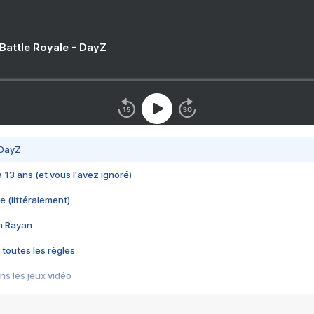
 Battle Royale - DayZ
 DayZ
 a 13 ans (et vous l'avez ignoré)
e (littéralement)
im Rayan
 toutes les règles
s les jeux vidéo
us choquant de Rockstar ? - Le scandale BULLY