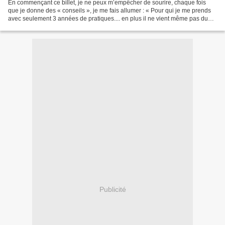
En commençant ce billet, je ne peux m’empêcher de sourire, chaque fois
que je donne des « conseils », je me fais allumer : « Pour qui je me prends
avec seulement 3 années de pratiques.... en plus il ne vient même pas du
bâtiment etc…. ». Alors aujourd’hui,...
Publicité