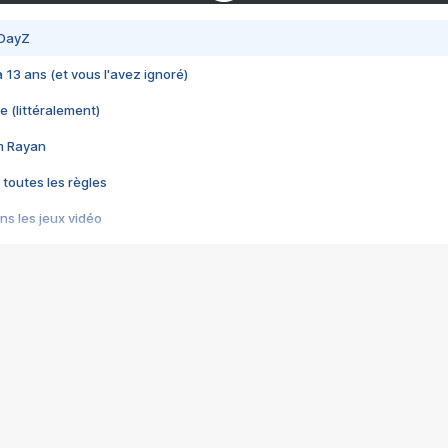
 DayZ
 a 13 ans (et vous l'avez ignoré)
e (littéralement)
im Rayan
 toutes les règles
s les jeux vidéo
us choquant de Rockstar ? - Le scandale BULLY
e plus moche de Steam
du RÊVE tourne au CAUCHEMAR
pendant 8 heures
it… à tort
umiliés par un jeu vidéo