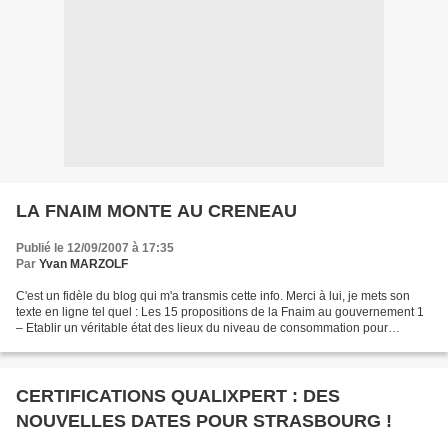
LA FNAIM MONTE AU CRENEAU
Publié le 12/09/2007 à 17:35
Par
Yvan MARZOLF
C'est un fidèle du blog qui m'a transmis cette info. Merci à lui, je mets son
texte en ligne tel quel : Les 15 propositions de la Fnaim au gouvernement 1
– Etablir un véritable état des lieux du niveau de consommation pour
l’immobilier existant. 2 – Fixer...
CERTIFICATIONS QUALIXPERT : DES
NOUVELLES DATES POUR STRASBOURG !