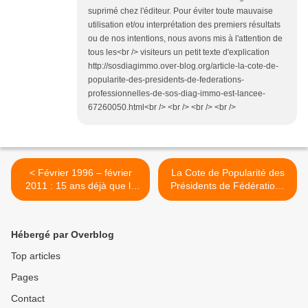
suprimé chez l'éditeur. Pour éviter toute mauvaise
utilisation et/ou interprétation des premiers résultats
ou de nos intentions, nous avons mis à l'attention de
tous les<br /> visiteurs un petit texte d'explication
http://sosdiagimmo.over-blog.org/article-la-cote-de-
popularite-des-presidents-de-federations-
professionnelles-de-sos-diag-immo-est-lancee-
67260050.html<br /> <br /> <br /> <br />
< Février 1996 – février
La Cote de Popularité des
2011 : 15 ans déjà que le
Présidents de Fédérations
Diag Immo est là !
professionnelles de SOS
Diag Immo est lancée. >
Hébergé par Overblog
Top articles
Pages
Contact