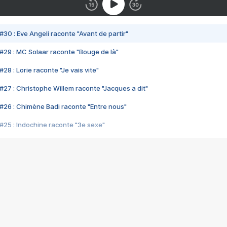
#30 : Eve Angeli raconte "Avant de partir"
#29 : MC Solaar raconte "Bouge de là"
28 : Lorie raconte "Je vais vite"
#27 : Christophe Willem raconte "Jacques a dit"
#26 : Chimène Badi raconte "Entre nous"
#25 : Indochine raconte "3e sexe"
#24 : Zaho raconte "C'est chelou"
#23 : Patrick Bruel raconte "Au café des délices"
#22 : Kyo raconte "Le chemin"
#21 : Nolwenn Leroy raconte "Cassé"
#20 : Patrick Hernandez raconte "Born to be alive"