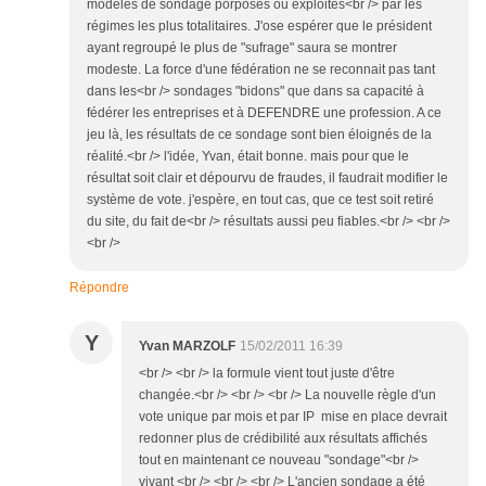
modèles de sondage porposés ou exploités<br /> par les
régimes les plus totalitaires. J'ose espérer que le président
ayant regroupé le plus de "sufrage" saura se montrer
modeste. La force d'une fédération ne se reconnait pas tant
dans les<br /> sondages "bidons" que dans sa capacité à
fédérer les entreprises et à DEFENDRE une profession. A ce
jeu là, les résultats de ce sondage sont bien éloignés de la
réalité.<br /> l'idée, Yvan, était bonne. mais pour que le
résultat soit clair et dépourvu de fraudes, il faudrait modifier le
système de vote. j'espère, en tout cas, que ce test soit retiré
du site, du fait de<br /> résultats aussi peu fiables.<br /> <br />
<br />
Répondre
Y
Yvan MARZOLF
15/02/2011 16:39
<br /> <br /> la formule vient tout juste d'être
changée.<br /> <br /> <br /> La nouvelle règle d'un
vote unique par mois et par IP mise en place devrait
redonner plus de crédibilité aux résultats affichés
tout en maintenant ce nouveau "sondage"<br />
vivant <br /> <br /> <br /> L'ancien sondage a été