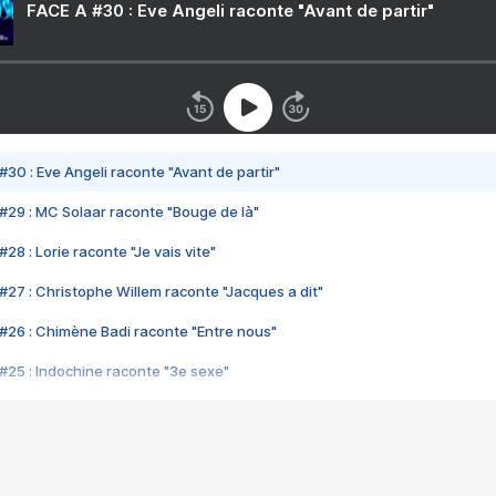
FACE A #30 : Eve Angeli raconte "Avant de partir"
#30 : Eve Angeli raconte "Avant de partir"
#29 : MC Solaar raconte "Bouge de là"
28 : Lorie raconte "Je vais vite"
#27 : Christophe Willem raconte "Jacques a dit"
#26 : Chimène Badi raconte "Entre nous"
#25 : Indochine raconte "3e sexe"
#24 : Zaho raconte "C'est chelou"
#23 : Patrick Bruel raconte "Au café des délices"
#22 : Kyo raconte "Le chemin"