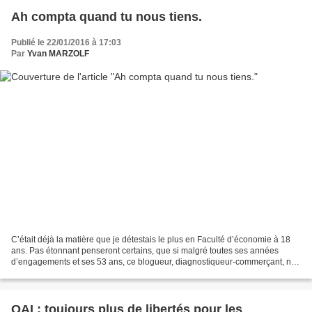
Ah compta quand tu nous tiens.
Publié le 22/01/2016 à 17:03
Par
Yvan MARZOLF
C’était déjà la matière que je détestais le plus en Faculté d’économie à 18
ans. Pas étonnant penseront certains, que si malgré toutes ses années
d’engagements et ses 53 ans, ce blogueur, diagnostiqueur-commerçant, ne
gagne toujours pas d‘argent. :-)...
QAI : toujours plus de libertés pour les