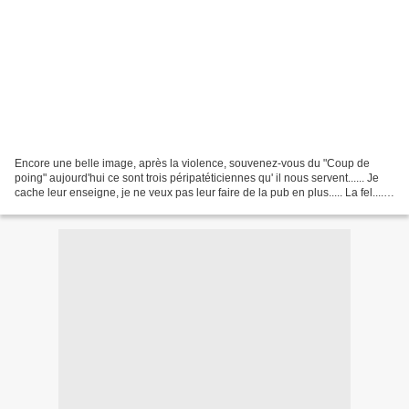
Encore une belle image, après la violence, souvenez-vous du "Coup de
poing" aujourd'hui ce sont trois péripatéticiennes qu' il nous servent...... Je
cache leur enseigne, je ne veux pas leur faire de la pub en plus..... La fel.....n
, c'est avant ou après...