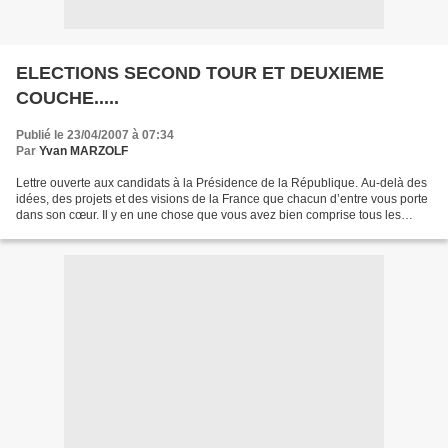
ELECTIONS SECOND TOUR ET DEUXIEME
COUCHE.....
Publié le 23/04/2007 à 07:34
Par
Yvan MARZOLF
Lettre ouverte aux candidats à la Présidence de la République. Au-delà des
idées, des projets et des visions de la France que chacun d’entre vous porte
dans son cœur. Il y en une chose que vous avez bien comprise tous les
deux, pour gagner le 6 mai prochain...