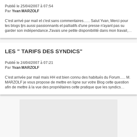
Publié le 25/04/2007 à 07:54
Par
Yvan MARZOLF
C'est arrivé par mail et c'est sans commentaires....... Salut Yvan, Merci pour
tes blogs tjrs aussi passionnants et palliatifs d'une presse n'ayant pas su
garder son indépendance.J'avais une petite disponibilité dans mon travail, le
souhait de ne pas...
LES " TARIFS DES SYNDICS"
Publié le 24/04/2007 à 07:21
Par
Yvan MARZOLF
C'est arrivée par mail mais HH est bien connu des habitués du Forum...... M.
MARZOLF je vous propose de mettre en ligne sur votre Blog cette question
afin de mettre à la vue des propriétaires cette pratique que les syndics
exploitent ignoblement (pas...