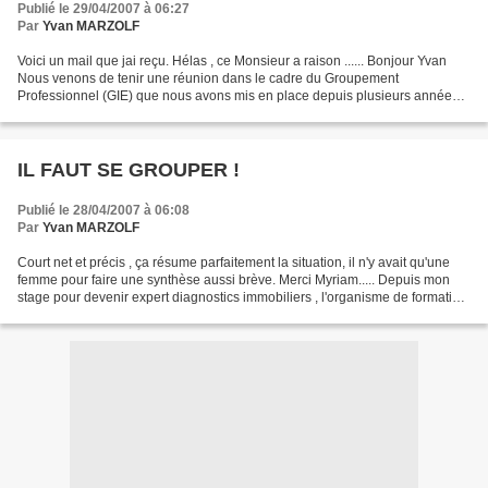
Publié le 29/04/2007 à 06:27
Par
Yvan MARZOLF
Voici un mail que jai reçu. Hélas , ce Monsieur a raison ...... Bonjour Yvan
Nous venons de tenir une réunion dans le cadre du Groupement
Professionnel (GIE) que nous avons mis en place depuis plusieurs années,
et nous avons bien entendu débattu du sujet...
IL FAUT SE GROUPER !
Publié le 28/04/2007 à 06:08
Par
Yvan MARZOLF
Court net et précis , ça résume parfaitement la situation, il n'y avait qu'une
femme pour faire une synthèse aussi brève. Merci Myriam..... Depuis mon
stage pour devenir expert diagnostics immobiliers , l'organisme de formation
n'a pas cessé de nous parler...